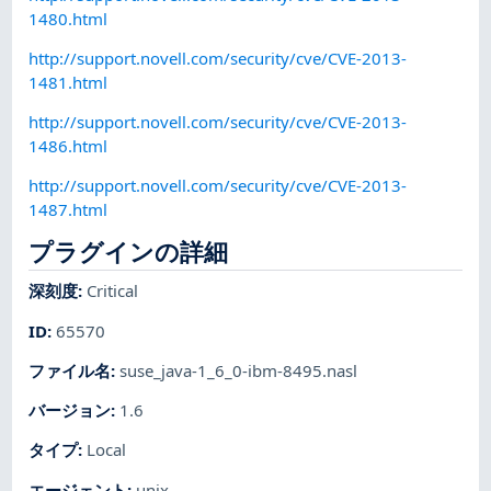
1480.html
http://support.novell.com/security/cve/CVE-2013-
1481.html
http://support.novell.com/security/cve/CVE-2013-
1486.html
http://support.novell.com/security/cve/CVE-2013-
1487.html
プラグインの詳細
深刻度
:
Critical
ID
:
65570
ファイル名
:
suse_java-1_6_0-ibm-8495.nasl
バージョン
:
1.6
タイプ
:
Local
エージェント
:
unix