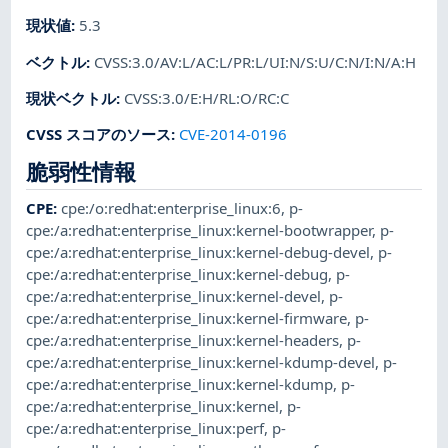
現状値
:
5.3
ベクトル
:
CVSS:3.0/AV:L/AC:L/PR:L/UI:N/S:U/C:N/I:N/A:H
現状ベクトル
:
CVSS:3.0/E:H/RL:O/RC:C
CVSS スコアのソース
:
CVE-2014-0196
脆弱性情報
CPE
:
cpe:/o:redhat:enterprise_linux:6
,
p-
cpe:/a:redhat:enterprise_linux:kernel-bootwrapper
,
p-
cpe:/a:redhat:enterprise_linux:kernel-debug-devel
,
p-
cpe:/a:redhat:enterprise_linux:kernel-debug
,
p-
cpe:/a:redhat:enterprise_linux:kernel-devel
,
p-
cpe:/a:redhat:enterprise_linux:kernel-firmware
,
p-
cpe:/a:redhat:enterprise_linux:kernel-headers
,
p-
cpe:/a:redhat:enterprise_linux:kernel-kdump-devel
,
p-
cpe:/a:redhat:enterprise_linux:kernel-kdump
,
p-
cpe:/a:redhat:enterprise_linux:kernel
,
p-
cpe:/a:redhat:enterprise_linux:perf
,
p-