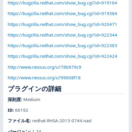
https://bugzilla.redhat.com/show_bug.cgi?id=919164
https://bugzilla.redhat.com/show_bug.cgi?id=919384
https://bugzilla.redhat.com/show_bug.cgi?id=920471
https://bugzilla.redhat.com/show_bug.cgi?id=922344
https://bugzilla.redhat.com/show_bug.cgi?id=922383
https://bugzilla.redhat.com/show_bug.cgi?id=922424
http://www.nessus.org/u?78b979c9
http://www.nessus.org/u?99608f18
プラグインの詳細
深刻度
:
Medium
ID
:
66192
ファイル名
:
redhat-RHSA-2013-0744.nasl
バージョン
:
1.24