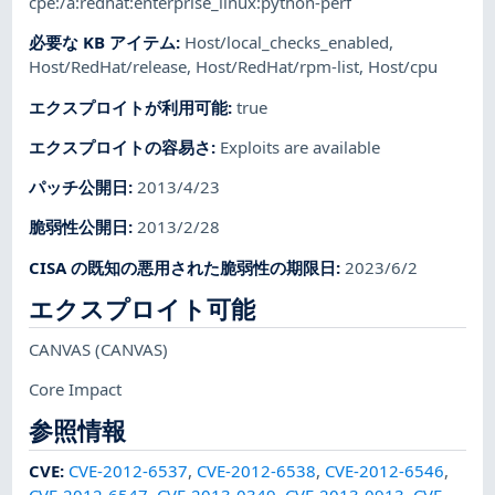
cpe:/a:redhat:enterprise_linux:python-perf
必要な KB アイテム
:
Host/local_checks_enabled
,
Host/RedHat/release
,
Host/RedHat/rpm-list
,
Host/cpu
エクスプロイトが利用可能
:
true
エクスプロイトの容易さ
:
Exploits are available
パッチ公開日
:
2013/4/23
脆弱性公開日
:
2013/2/28
CISA の既知の悪用された脆弱性の期限日
:
2023/6/2
エクスプロイト可能
CANVAS
(CANVAS)
Core Impact
参照情報
CVE
:
CVE-2012-6537
,
CVE-2012-6538
,
CVE-2012-6546
,
CVE-2012-6547
,
CVE-2013-0349
,
CVE-2013-0913
,
CVE-