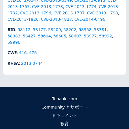
2013-1767
,
CVE-2013-1773
,
CVE-2013-1774
,
CVE-2013-
1792
,
CVE-2013-1796
,
CVE-2013-1797
,
CVE-2013-1798
,
CVE-2013-1826
,
CVE-2013-1827
,
CVE-2014-0196
BID
:
58112
,
58177
,
58200
,
58202
,
58368
,
58381
,
58383
,
58427
,
58604
,
58605
,
58607
,
58977
,
58992
,
58996
CWE
:
416
,
476
RHSA
:
2013:0744
Tenable.com
Community とサポート
ドキュメント
教育