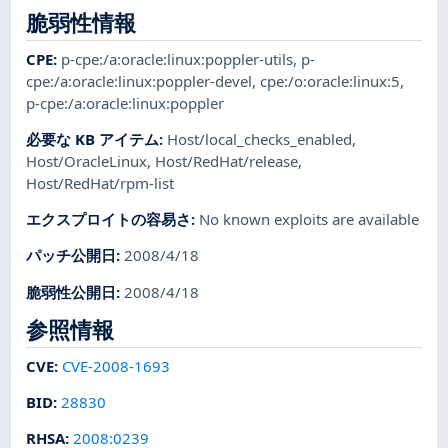
脆弱性情報
CPE
:
p-cpe:/a:oracle:linux:poppler-utils
,
p-
cpe:/a:oracle:linux:poppler-devel
,
cpe:/o:oracle:linux:5
,
p-cpe:/a:oracle:linux:poppler
必要な KB アイテム
:
Host/local_checks_enabled
,
Host/OracleLinux
,
Host/RedHat/release
,
Host/RedHat/rpm-list
エクスプロイトの容易さ
:
No known exploits are available
パッチ公開日
:
2008/4/18
脆弱性公開日
:
2008/4/18
参照情報
CVE
:
CVE-2008-1693
BID
:
28830
RHSA
:
2008:0239