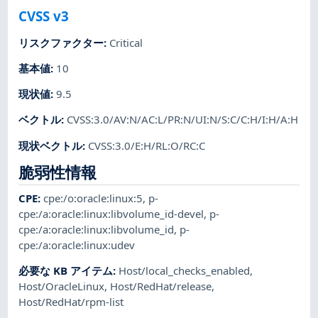
CVSS v3
リスクファクター
:
Critical
基本値
:
10
現状値
:
9.5
ベクトル
:
CVSS:3.0/AV:N/AC:L/PR:N/UI:N/S:C/C:H/I:H/A:H
現状ベクトル
:
CVSS:3.0/E:H/RL:O/RC:C
脆弱性情報
CPE
:
cpe:/o:oracle:linux:5
,
p-
cpe:/a:oracle:linux:libvolume_id-devel
,
p-
cpe:/a:oracle:linux:libvolume_id
,
p-
cpe:/a:oracle:linux:udev
必要な KB アイテム
:
Host/local_checks_enabled
,
Host/OracleLinux
,
Host/RedHat/release
,
Host/RedHat/rpm-list