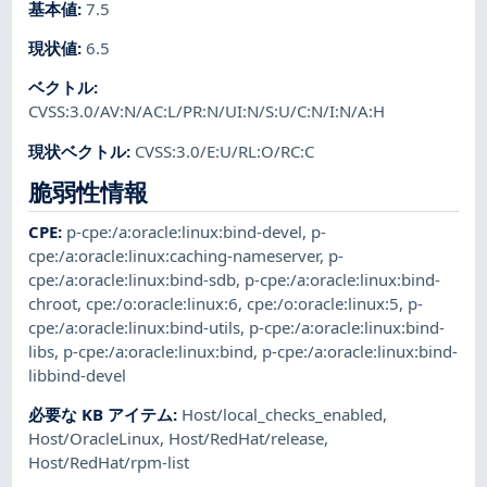
基本値
:
7.5
現状値
:
6.5
ベクトル
:
CVSS:3.0/AV:N/AC:L/PR:N/UI:N/S:U/C:N/I:N/A:H
現状ベクトル
:
CVSS:3.0/E:U/RL:O/RC:C
脆弱性情報
CPE
:
p-cpe:/a:oracle:linux:bind-devel
,
p-
cpe:/a:oracle:linux:caching-nameserver
,
p-
cpe:/a:oracle:linux:bind-sdb
,
p-cpe:/a:oracle:linux:bind-
chroot
,
cpe:/o:oracle:linux:6
,
cpe:/o:oracle:linux:5
,
p-
cpe:/a:oracle:linux:bind-utils
,
p-cpe:/a:oracle:linux:bind-
libs
,
p-cpe:/a:oracle:linux:bind
,
p-cpe:/a:oracle:linux:bind-
libbind-devel
必要な KB アイテム
:
Host/local_checks_enabled
,
Host/OracleLinux
,
Host/RedHat/release
,
Host/RedHat/rpm-list