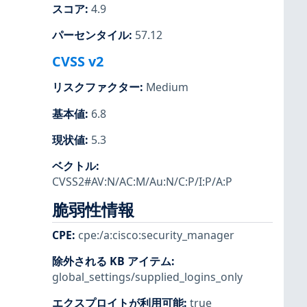
スコア
:
4.9
パーセンタイル
:
57.12
CVSS v2
リスクファクター
:
Medium
基本値
:
6.8
現状値
:
5.3
ベクトル
:
CVSS2#AV:N/AC:M/Au:N/C:P/I:P/A:P
脆弱性情報
CPE
:
cpe:/a:cisco:security_manager
除外される KB アイテム
:
global_settings/supplied_logins_only
エクスプロイトが利用可能
:
true