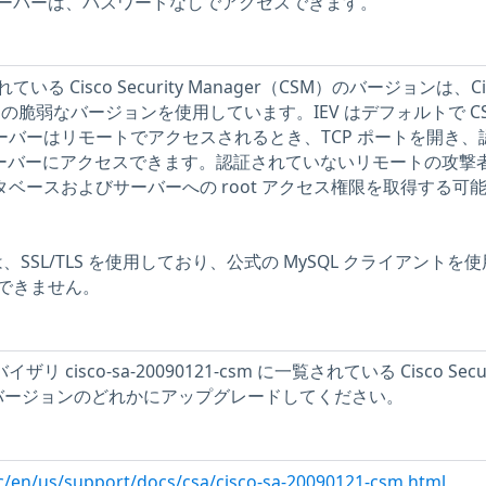
ーバーは、パスワードなしでアクセスできます。
 Cisco Security Manager（CSM）のバージョンは、Ci
r（IEV）の脆弱なバージョンを使用しています。IEV はデフォルトで C
サーバーはリモートでアクセスされるとき、TCP ポートを開き、
IEV サーバーにアクセスできます。認証されていないリモートの攻撃
ータベースおよびサーバーへの root アクセス権限を取得する可
は、SSL/TLS を使用しており、公式の MySQL クライアントを
できません。
リ cisco-sa-20090121-csm に一覧されている Cisco Secur
ないバージョンのどれかにアップグレードしてください。
c/en/us/support/docs/csa/cisco-sa-20090121-csm.html