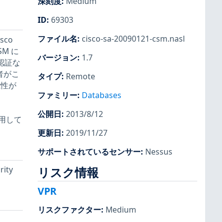
深刻度
:
Medium
ID
:
69303
ファイル名
:
cisco-sa-20090121-csm.nasl
sco
SM に
バージョン
:
1.7
認証な
者がこ
タイプ
:
Remote
能性が
ファミリー
:
Databases
公開日
:
2013/8/12
使用して
更新日
:
2019/11/27
サポートされているセンサー
:
Nessus
ity
リスク情報
VPR
リスクファクター
:
Medium