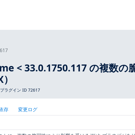
617
ome < 33.0.1750.117 の複数
 X）
s プラグイン ID 72617
依存
変更ログ