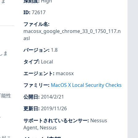
りま
深刻度
:
High
ID
:
72617
ファイル名
:
macosx_google_chrome_33_0_1750_117.n
、
asl
バージョン
:
1.8
在しま
タイプ
:
Local
エージェント
:
macosx
ファミリー
:
MacOS X Local Security Checks
可能性
公開日
:
2014/2/21
更新日
:
2019/11/26
-
サポートされているセンサー
:
Nessus
Agent
,
Nessus