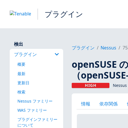
プラグイン
検出
プラグイン
Nessus
75
プラグイン
openSUS
概要
（openSUSE-
最新
更新日
HIGH
Nessu
検索
Nessus ファミリー
情報
依存関係
WAS ファミリー
プラグインファミリー
について