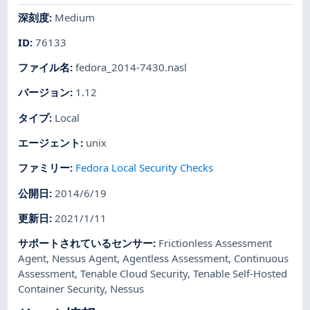
深刻度
:
Medium
ID
:
76133
ファイル名
:
fedora_2014-7430.nasl
バージョン
:
1.12
タイプ
:
Local
エージェント
:
unix
ファミリー
:
Fedora Local Security Checks
公開日
:
2014/6/19
更新日
:
2021/1/11
サポートされているセンサー
:
Frictionless Assessment
Agent
,
Nessus Agent
,
Agentless Assessment
,
Continuous
Assessment
,
Tenable Cloud Security
,
Tenable Self-Hosted
Container Security
,
Nessus