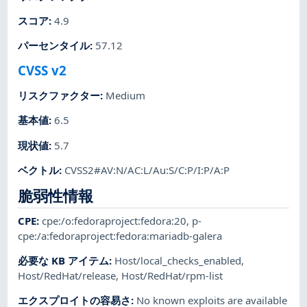
スコア
:
4.9
パーセンタイル
:
57.12
CVSS v2
リスクファクター
:
Medium
基本値
:
6.5
現状値
:
5.7
ベクトル
:
CVSS2#AV:N/AC:L/Au:S/C:P/I:P/A:P
脆弱性情報
CPE
:
cpe:/o:fedoraproject:fedora:20
,
p-
cpe:/a:fedoraproject:fedora:mariadb-galera
必要な KB アイテム
:
Host/local_checks_enabled
,
Host/RedHat/release
,
Host/RedHat/rpm-list
エクスプロイトの容易さ
:
No known exploits are available