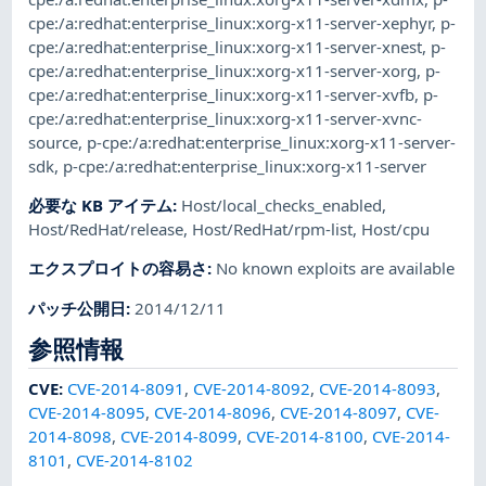
cpe:/a:redhat:enterprise_linux:xorg-x11-server-xephyr
,
p-
cpe:/a:redhat:enterprise_linux:xorg-x11-server-xnest
,
p-
cpe:/a:redhat:enterprise_linux:xorg-x11-server-xorg
,
p-
cpe:/a:redhat:enterprise_linux:xorg-x11-server-xvfb
,
p-
cpe:/a:redhat:enterprise_linux:xorg-x11-server-xvnc-
source
,
p-cpe:/a:redhat:enterprise_linux:xorg-x11-server-
sdk
,
p-cpe:/a:redhat:enterprise_linux:xorg-x11-server
必要な KB アイテム
:
Host/local_checks_enabled
,
Host/RedHat/release
,
Host/RedHat/rpm-list
,
Host/cpu
エクスプロイトの容易さ
:
No known exploits are available
パッチ公開日
:
2014/12/11
参照情報
CVE
:
CVE-2014-8091
,
CVE-2014-8092
,
CVE-2014-8093
,
CVE-2014-8095
,
CVE-2014-8096
,
CVE-2014-8097
,
CVE-
2014-8098
,
CVE-2014-8099
,
CVE-2014-8100
,
CVE-2014-
8101
,
CVE-2014-8102