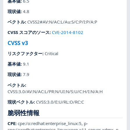
基本値
:
6.5
現状値
:
4.8
ベクトル
:
CVSS2#AV:N/AC:L/Au:S/C:P/I:P/A:P
CVSS スコアのソース
:
CVE-2014-8102
CVSS v3
リスクファクター
:
Critical
基本値
:
9.1
現状値
:
7.9
ベクトル
:
CVSS:3.0/AV:N/AC:L/PR:N/UI:N/S:U/C:H/I:N/A:H
現状ベクトル
:
CVSS:3.0/E:U/RL:O/RC:C
脆弱性情報
CPE
:
cpe:/o:redhat:enterprise_linux:5
,
p-
cpe:/a:redhat:enterprise_linux:xorg-x11-server-xdmx
,
p-