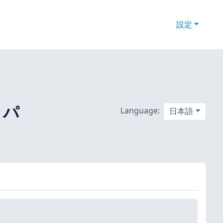
設定
 パ
Language:
日本語