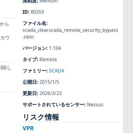
深刻度
:
Medium
ID
:
80359
ファイル名
:
 から
scada_clearscada_remote_security_bypass
.nbin
アカウ
バージョン
:
1.104
タイプ
:
Remote
削除し
ファミリー
:
SCADA
公開日
:
2015/1/5
更新日
:
2026/3/23
サポートされているセンサー
:
Nessus
リスク情報
VPR