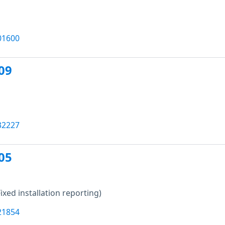
01600
09
32227
05
Fixed installation reporting)
21854