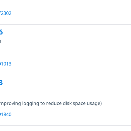
72302
6
M
01013
3
Improving logging to reduce disk space usage)
91840