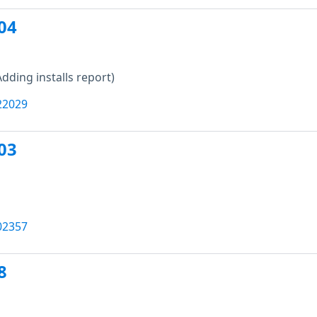
04
Adding installs report)
22029
03
02357
8