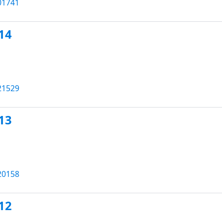
01741
14
21529
13
20158
12