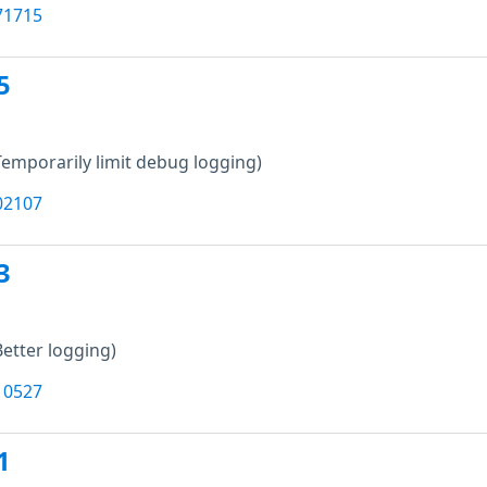
71715
5
Temporarily limit debug logging)
02107
3
Better logging)
10527
1