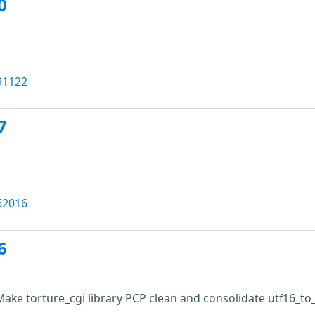
0
91122
7
62016
6
Make torture_cgi library PCP clean and consolidate utf16_to_a