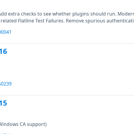
M
Add extra checks to see whether plugins should run. Moderni
 related Flatline Test Failures. Remove spurious authenticat
00041
16
50239
15
Windows CA support)