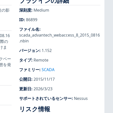
プラグインの詳細
性の影
深刻度
:
Medium
ID
:
86899
ファイル名
:
scada_advantech_webaccess_8_2015_0816
8.16
.nbin
る際の
けま
バージョン
:
1.152
クベー
タイプ
:
Remote
態を発
ファミリー
:
SCADA
公開日
:
2015/11/17
更新日
:
2026/3/23
サポートされているセンサー
:
Nessus
リスク情報