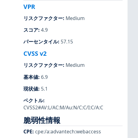
VPR
リスクファクター
:
Medium
スコア
:
4.9
パーセンタイル
:
57.15
CVSS v2
リスクファクター
:
Medium
基本値
:
6.9
現状値
:
5.1
ベクトル
:
CVSS2#AV:L/AC:M/Au:N/C:C/I:C/A:C
脆弱性情報
CPE
:
cpe:/a:advantech:webaccess