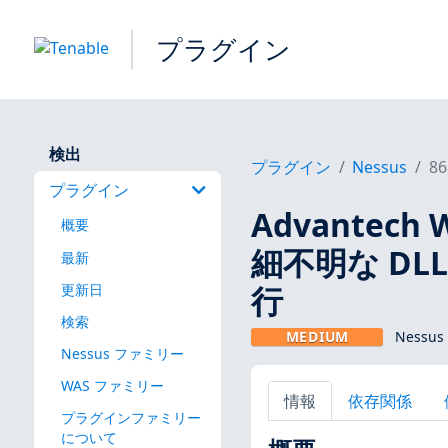
プラグイン
検出
プラグイン
Nessus
86
プラグイン
Advantech W
概要
細不明な D
最新
行
更新日
検索
MEDIUM
Nessu
Nessus ファミリー
WAS ファミリー
情報
依存関係
プラグインファミリー
について