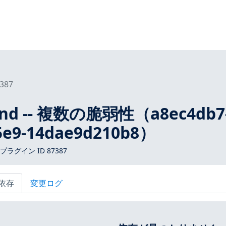
387
ind -- 複数の脆弱性（a8ec4db7
85e9-14dae9d210b8）
s プラグイン ID 87387
依存
変更ログ