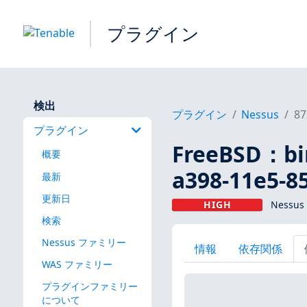
プラグイン
検出
プラグイン
Nessus
87
プラグイン
FreeBSD：b
概要
a398-11e5-
最新
更新日
HIGH
Nessu
検索
Nessus ファミリー
情報
依存関係
WAS ファミリー
プラグインファミリー
について