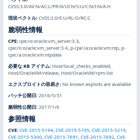
CVSS:3.0/AV:N/AC:L/PR:N/UI:N/S:U/C:N/I:N/A:H
現状ベクトル
:
CVSS:3.0/E:U/RL:O/RC:C
脆弱性情報
CPE
:
cpe:/o:oracle:vm_server:3.3
,
cpe:/o:oracle:vm_server:3.4
,
p-cpe:/a:oracle:vm:ntp
,
p-
cpe:/a:oracle:vm:ntpdate
必要な KB アイテム
:
Host/local_checks_enabled
,
Host/OracleVM/release
,
Host/OracleVM/rpm-list
エクスプロイトの容易さ
:
No known exploits are available
パッチ公開日
:
2016/5/31
脆弱性公開日
:
2017/1/6
参照情報
CVE
:
CVE-2015-5194
,
CVE-2015-5195
,
CVE-2015-5219
,
CVE-2015-5300
,
CVE-2015-7691
,
CVE-2015-7692
,
CVE-