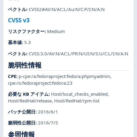
ベクトル
:
CVSS2#AV:N/AC:L/Au:N/C:P/I:N/A:N
CVSS v3
リスクファクター
:
Medium
基本値
:
5.3
ベクトル
:
CVSS:3.0/AV:N/AC:L/PR:N/UI:N/S:U/C:L/I:N/A:N
脆弱性情報
CPE
:
p-cpe:/a:fedoraproject:fedora:phpmyadmin
,
cpe:/o:fedoraproject:fedora:23
必要な KB アイテム
:
Host/local_checks_enabled
,
Host/RedHat/release
,
Host/RedHat/rpm-list
パッチ公開日
:
2016/6/1
脆弱性公開日
:
2016/7/5
参照情報