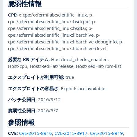
脆弱性情報
CPE
:
x-cpe:/o:fermilab:scientific_linux
,
p-
cpe:/a:fermilab:scientific_linux:bsdcpio
,
p-
cpe:/a:fermilab:scientific_linux:bsdtar
,
p-
cpe:/a:fermilab:scientific_linux:libarchive
,
p-
cpe:/a:fermilab:scientific_linux:libarchive-debuginfo
,
p-
cpe:/a:fermilab:scientific_linux:libarchive-devel
必要な KB アイテム
:
Host/local_checks_enabled
,
Host/cpu
,
Host/RedHat/release
,
Host/RedHat/rpm-list
エクスプロイトが利用可能
:
true
エクスプロイトの容易さ
:
Exploits are available
パッチ公開日
:
2016/9/12
脆弱性公開日
:
2016/5/7
参照情報
CVE
:
CVE-2015-8916
,
CVE-2015-8917
,
CVE-2015-8919
,