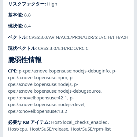
リスクファクター
:
High
基本値
:
8.8
現状値
:
8.4
ベクトル
:
CVSS:3.0/AV:N/AC:L/PR:N/UI:R/S:U/C:H/I:H/A:H
現状ベクトル
:
CVSS:3.0/E:H/RL:O/RC:C
脆弱性情報
CPE
:
p-cpe:/a:novell:opensuse:nodejs-debuginfo
,
p-
cpe:/a:novell:opensuse:npm
,
p-
cpe:/a:novell:opensuse:nodejs
,
p-
cpe:/a:novell:opensuse:nodejs-debugsource
,
cpe:/o:novell:opensuse:42.1
,
p-
cpe:/a:novell:opensuse:nodejs-devel
,
cpe:/o:novell:opensuse:13.2
必要な KB アイテム
:
Host/local_checks_enabled
,
Host/cpu
,
Host/SuSE/release
,
Host/SuSE/rpm-list