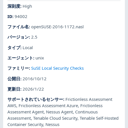
深刻度
:
High
ID
:
94002
ファイル名
:
openSUSE-2016-1172.nasl
バージョン
:
2.5
タイプ
:
Local
エージェント
:
unix
ファミリー
:
SuSE Local Security Checks
公開日
:
2016/10/12
更新日
:
2026/1/22
サポートされているセンサー
:
Frictionless Assessment
AWS
,
Frictionless Assessment Azure
,
Frictionless
Assessment Agent
,
Nessus Agent
,
Continuous
Assessment
,
Tenable Cloud Security
,
Tenable Self-Hosted
Container Security
,
Nessus