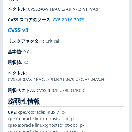
ベクトル
:
CVSS2#AV:N/AC:L/Au:N/C:P/I:P/A:P
CVSS スコアのソース
:
CVE-2016-7979
CVSS v3
リスクファクター
:
Critical
基本値
:
9.8
現状値
:
8.5
ベクトル
:
CVSS:3.0/AV:N/AC:L/PR:N/UI:N/S:U/C:H/I:H/A:H
現状ベクトル
:
CVSS:3.0/E:U/RL:O/RC:C
脆弱性情報
CPE
:
cpe:/o:oracle:linux:7
,
p-
cpe:/a:oracle:linux:ghostscript
,
p-
cpe:/a:oracle:linux:ghostscript-doc
,
p-
cpe:/a:oracle:linux:ghostscript-cups
,
p-