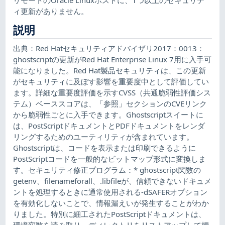
ィ更新がありません。
説明
出典：Red Hatセキュリティアドバイザリ2017：0013：
ghostscriptの更新がRed Hat Enterprise Linux 7用に入手可
能になりました。Red Hat製品セキュリティは、この更新
がセキュリティに及ぼす影響を重要度中として評価してい
ます。詳細な重要度評価を示すCVSS（共通脆弱性評価シス
テム）ベーススコアは、「参照」セクションのCVEリンク
から脆弱性ごとに入手できます。Ghostscriptスイートに
は、PostScriptドキュメントとPDFドキュメントをレンダ
リングするためのユーティリティが含まれています。
Ghostscriptは、コードを表示または印刷できるように
PostScriptコードを一般的なビットマップ形式に変換しま
す。セキュリティ修正プログラム：* ghostscript関数の
getenv、filenameforall、.libfileが、信頼できないドキュメ
ントを処理するときに通常使用される-dSAFERオプション
を有効化しないことで、情報漏えいが発生することがわか
りました。特別に細工されたPostScriptドキュメントは、
環境変数を読み取り、ディレクトリをリストアップして標