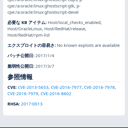
cpe:/a:oracle:linux:ghostscript-gtk
,
p-
cpe:/a:oracle:linux:ghostscript-devel
必要な KB アイテム
:
Host/local_checks_enabled
,
Host/OracleLinux
,
Host/RedHat/release
,
Host/RedHat/rpm-list
エクスプロイトの容易さ
:
No known exploits are available
パッチ公開日
:
2017/1/4
脆弱性公開日
:
2017/3/7
参照情報
CVE
:
CVE-2013-5653
,
CVE-2016-7977
,
CVE-2016-7978
,
CVE-2016-7979
,
CVE-2016-8602
RHSA
:
2017:0013