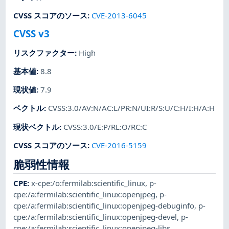
CVSS スコアのソース
:
CVE-2013-6045
CVSS v3
リスクファクター
:
High
基本値
:
8.8
現状値
:
7.9
ベクトル
:
CVSS:3.0/AV:N/AC:L/PR:N/UI:R/S:U/C:H/I:H/A:H
現状ベクトル
:
CVSS:3.0/E:P/RL:O/RC:C
CVSS スコアのソース
:
CVE-2016-5159
脆弱性情報
CPE
:
x-cpe:/o:fermilab:scientific_linux
,
p-
cpe:/a:fermilab:scientific_linux:openjpeg
,
p-
cpe:/a:fermilab:scientific_linux:openjpeg-debuginfo
,
p-
cpe:/a:fermilab:scientific_linux:openjpeg-devel
,
p-
cpe:/a:fermilab:scientific_linux:openjpeg-libs