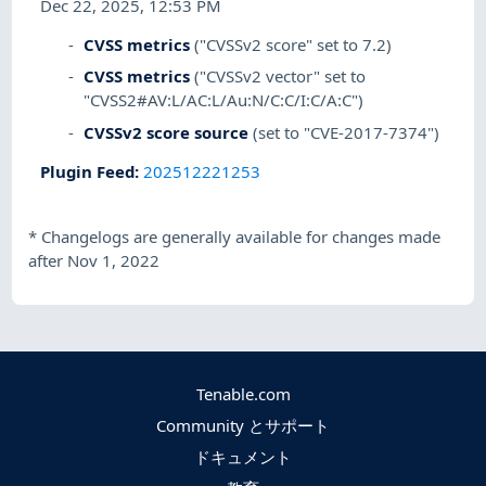
Dec 22, 2025, 12:53 PM
CVSS metrics
("CVSSv2 score" set to 7.2)
CVSS metrics
("CVSSv2 vector" set to
"CVSS2#AV:L/AC:L/Au:N/C:C/I:C/A:C")
CVSSv2 score source
(set to "CVE-2017-7374")
Plugin Feed
:
202512221253
*
Changelogs are generally available for changes made
after Nov 1, 2022
Tenable.com
Community とサポート
ドキュメント