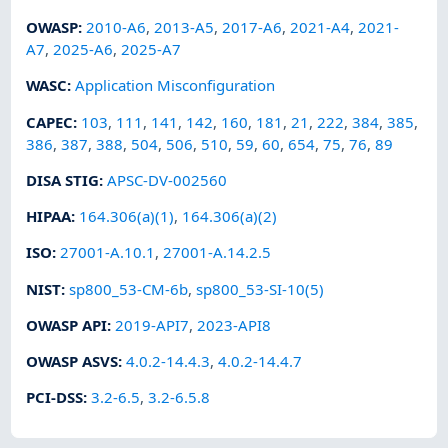
OWASP
:
2010-A6
,
2013-A5
,
2017-A6
,
2021-A4
,
2021-
A7
,
2025-A6
,
2025-A7
WASC
:
Application Misconfiguration
CAPEC
:
103
,
111
,
141
,
142
,
160
,
181
,
21
,
222
,
384
,
385
,
386
,
387
,
388
,
504
,
506
,
510
,
59
,
60
,
654
,
75
,
76
,
89
DISA STIG
:
APSC-DV-002560
HIPAA
:
164.306(a)(1)
,
164.306(a)(2)
ISO
:
27001-A.10.1
,
27001-A.14.2.5
NIST
:
sp800_53-CM-6b
,
sp800_53-SI-10(5)
OWASP API
:
2019-API7
,
2023-API8
OWASP ASVS
:
4.0.2-14.4.3
,
4.0.2-14.4.7
PCI-DSS
:
3.2-6.5
,
3.2-6.5.8