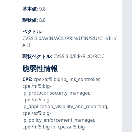
基本値
:
9.8
現状値
:
8.8
ベクトル
:
CVSS:3.0/AV:N/AC:L/PR:N/UI:N/S:U/C:H/I:H/
A:H
現状ベクトル
:
CVSS:3.0/E:P/RL:O/RC:C
脆弱性情報
CPE
:
cpe:/a:f5:big-ip_link_controller
,
cpe:/h:f5:big-
ip_protocol_security_manager
,
cpe:/a:f5:big-
ip_application_visibility_and_reporting
,
cpe:/a:f5:big-
ip_policy_enforcement_manager
,
cpe:/h:f5:big-ip
,
cpe:/a:f5:big-