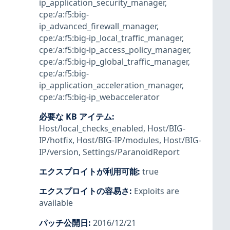
ip_application_security_manager
,
cpe:/a:f5:big-
ip_advanced_firewall_manager
,
cpe:/a:f5:big-ip_local_traffic_manager
,
cpe:/a:f5:big-ip_access_policy_manager
,
cpe:/a:f5:big-ip_global_traffic_manager
,
cpe:/a:f5:big-
ip_application_acceleration_manager
,
cpe:/a:f5:big-ip_webaccelerator
必要な KB アイテム
:
Host/local_checks_enabled
,
Host/BIG-
IP/hotfix
,
Host/BIG-IP/modules
,
Host/BIG-
IP/version
,
Settings/ParanoidReport
エクスプロイトが利用可能
:
true
エクスプロイトの容易さ
:
Exploits are
available
パッチ公開日
:
2016/12/21