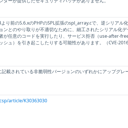
ンダーが提供したセキュリティパッチがありません。
23より前の5.6.xのPHPのSPL拡張のspl_array.cで、逆シリアル
ョンとのやり取りが不適切なために、細工されたシリアル化デ
任意のコードを実行したり、サービス拒否（use-after-fre
シュ）を引き起こしたりする可能性があります。（CVE-2016
0363030に記載されている非脆弱性バージョンのいずれかにアップグレ
csp/article/K30363030