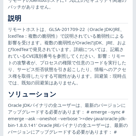
パッチがありません。
説明
リモートホストは、GLSA-201709-22（Oracle JDK/JRE、
IcedTea：複数の脆弱性）で説明されている脆弱性による
影響を受けます。複数の脆弱性がOracleのJDK、JRE、およ
びIcedTeaで発見されています。詳細については、記載さ
れているCVE識別番号を参照してください。影響：リモー
トの攻撃者が、プロセスの権限で任意のコードを実行した
り、サービス拒否状態を引き起こしたり、情報へのアクセ
ス権を取得したりする可能性があります。回避策：現時点
では、既知の回避策はありません。
ソリューション
Oracle JDKバイナリの全ユーザーは、最新のバージョンに
アップグレードする必要があります： # emerge --sync #
emerge --ask --oneshot --verbose '>=dev-java/oracle-jdk-
bin-1.8.0.141' Oracle JREバイナリの全ユーザーは、最新の
バージョンにアップグレードする必要があります： #