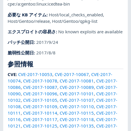
cpe:/a:gentoo:linux:icedtea-bin
必要な KB アイテム
:
Host/local_checks_enabled
,
Host/Gentoo/release
,
Host/Gentoo/qpkg-list
エクスプロイトの容易さ
:
No known exploits are available
パッチ公開日
:
2017/9/24
脆弱性公開日
:
2017/8/8
参照情報
CVE
:
CVE-2017-10053
,
CVE-2017-10067
,
CVE-2017-
10074
,
CVE-2017-10078
,
CVE-2017-10081
,
CVE-2017-
10086
,
CVE-2017-10087
,
CVE-2017-10089
,
CVE-2017-
10090
,
CVE-2017-10096
,
CVE-2017-10101
,
CVE-2017-
10102
,
CVE-2017-10105
,
CVE-2017-10107
,
CVE-2017-
10108
,
CVE-2017-10109
,
CVE-2017-10110
,
CVE-2017-
10111
,
CVE-2017-10114
,
CVE-2017-10115
,
CVE-2017-
10116
,
CVE-2017-10117
,
CVE-2017-10118
,
CVE-2017-
10121
,
CVE-2017-10125
,
CVE-2017-10135
,
CVE-2017-