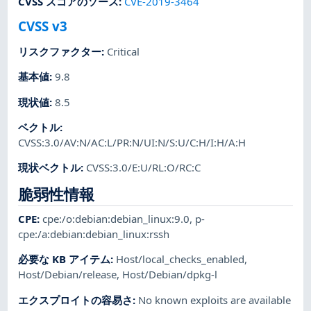
CVSS スコアのソース
:
CVE-2019-3464
CVSS v3
リスクファクター
:
Critical
基本値
:
9.8
現状値
:
8.5
ベクトル
:
CVSS:3.0/AV:N/AC:L/PR:N/UI:N/S:U/C:H/I:H/A:H
現状ベクトル
:
CVSS:3.0/E:U/RL:O/RC:C
脆弱性情報
CPE
:
cpe:/o:debian:debian_linux:9.0
,
p-
cpe:/a:debian:debian_linux:rssh
必要な KB アイテム
:
Host/local_checks_enabled
,
Host/Debian/release
,
Host/Debian/dpkg-l
エクスプロイトの容易さ
:
No known exploits are available