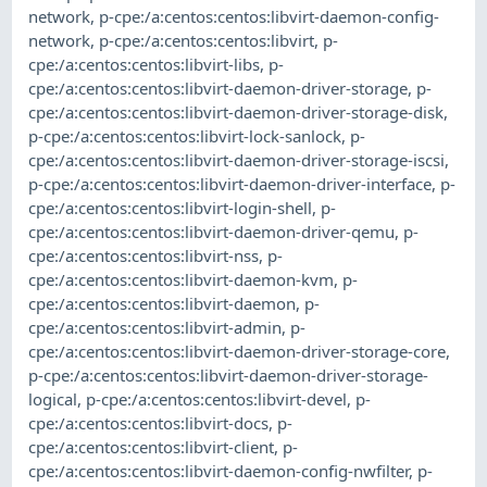
network
,
p-cpe:/a:centos:centos:libvirt-daemon-config-
network
,
p-cpe:/a:centos:centos:libvirt
,
p-
cpe:/a:centos:centos:libvirt-libs
,
p-
cpe:/a:centos:centos:libvirt-daemon-driver-storage
,
p-
cpe:/a:centos:centos:libvirt-daemon-driver-storage-disk
,
p-cpe:/a:centos:centos:libvirt-lock-sanlock
,
p-
cpe:/a:centos:centos:libvirt-daemon-driver-storage-iscsi
,
p-cpe:/a:centos:centos:libvirt-daemon-driver-interface
,
p-
cpe:/a:centos:centos:libvirt-login-shell
,
p-
cpe:/a:centos:centos:libvirt-daemon-driver-qemu
,
p-
cpe:/a:centos:centos:libvirt-nss
,
p-
cpe:/a:centos:centos:libvirt-daemon-kvm
,
p-
cpe:/a:centos:centos:libvirt-daemon
,
p-
cpe:/a:centos:centos:libvirt-admin
,
p-
cpe:/a:centos:centos:libvirt-daemon-driver-storage-core
,
p-cpe:/a:centos:centos:libvirt-daemon-driver-storage-
logical
,
p-cpe:/a:centos:centos:libvirt-devel
,
p-
cpe:/a:centos:centos:libvirt-docs
,
p-
cpe:/a:centos:centos:libvirt-client
,
p-
cpe:/a:centos:centos:libvirt-daemon-config-nwfilter
,
p-