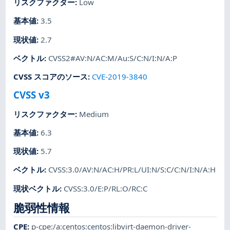
リスクファクター
:
Low
基本値
:
3.5
現状値
:
2.7
ベクトル
:
CVSS2#AV:N/AC:M/Au:S/C:N/I:N/A:P
CVSS スコアのソース
:
CVE-2019-3840
CVSS v3
リスクファクター
:
Medium
基本値
:
6.3
現状値
:
5.7
ベクトル
:
CVSS:3.0/AV:N/AC:H/PR:L/UI:N/S:C/C:N/I:N/A:H
現状ベクトル
:
CVSS:3.0/E:P/RL:O/RC:C
脆弱性情報
CPE
:
p-cpe:/a:centos:centos:libvirt-daemon-driver-