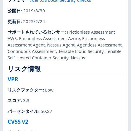
ファミリー
:
CentOS Local Security Checks
公開日
:
2019/8/30
更新日
:
2025/2/24
サポートされているセンサー
:
Frictionless Assessment
AWS
,
Frictionless Assessment Azure
,
Frictionless
Assessment Agent
,
Nessus Agent
,
Agentless Assessment
,
Continuous Assessment
,
Tenable Cloud Security
,
Tenable
Self-Hosted Container Security
,
Nessus
リスク情報
VPR
リスクファクター
:
Low
スコア
:
3.3
パーセンタイル
:
50.87
CVSS v2