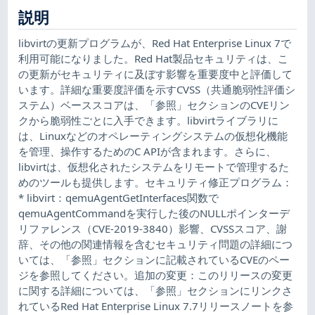
説明
libvirtの更新プログラムが、Red Hat Enterprise Linux 7で
利用可能になりました。Red Hat製品セキュリティは、こ
の更新がセキュリティに及ぼす影響を重要度中と評価して
います。詳細な重要度評価を示すCVSS（共通脆弱性評価シ
ステム）ベーススコアは、「参照」セクションのCVEリン
クから脆弱性ごとに入手できます。libvirtライブラリに
は、Linuxなどのオペレーティングシステムの仮想化機能
を管理、操作するためのC APIが含まれます。さらに、
libvirtは、仮想化されたシステムをリモートで管理するた
めのツールも提供します。セキュリティ修正プログラム：
* libvirt：qemuAgentGetInterfaces関数で
qemuAgentCommandを実行した後のNULLポインターデ
リファレンス（CVE-2019-3840）影響、CVSSスコア、謝
辞、その他の関連情報を含むセキュリティ問題の詳細につ
いては、「参照」セクションに記載されているCVEのペー
ジを参照してください。追加の変更：このリリースの変更
に関する詳細については、「参照」セクションにリンクさ
れているRed Hat Enterprise Linux 7.7リリースノートを参