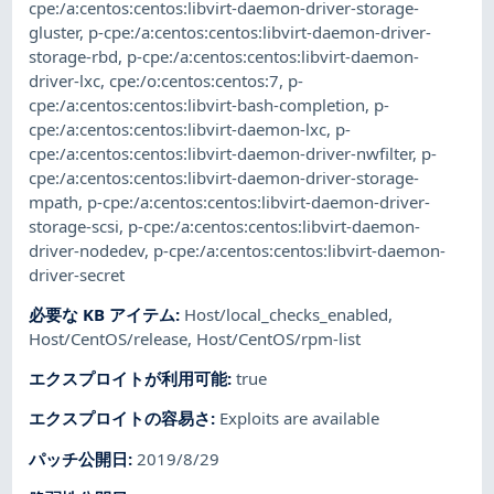
cpe:/a:centos:centos:libvirt-daemon-driver-storage-
gluster
,
p-cpe:/a:centos:centos:libvirt-daemon-driver-
storage-rbd
,
p-cpe:/a:centos:centos:libvirt-daemon-
driver-lxc
,
cpe:/o:centos:centos:7
,
p-
cpe:/a:centos:centos:libvirt-bash-completion
,
p-
cpe:/a:centos:centos:libvirt-daemon-lxc
,
p-
cpe:/a:centos:centos:libvirt-daemon-driver-nwfilter
,
p-
cpe:/a:centos:centos:libvirt-daemon-driver-storage-
mpath
,
p-cpe:/a:centos:centos:libvirt-daemon-driver-
storage-scsi
,
p-cpe:/a:centos:centos:libvirt-daemon-
driver-nodedev
,
p-cpe:/a:centos:centos:libvirt-daemon-
driver-secret
必要な KB アイテム
:
Host/local_checks_enabled
,
Host/CentOS/release
,
Host/CentOS/rpm-list
エクスプロイトが利用可能
:
true
エクスプロイトの容易さ
:
Exploits are available
パッチ公開日
:
2019/8/29