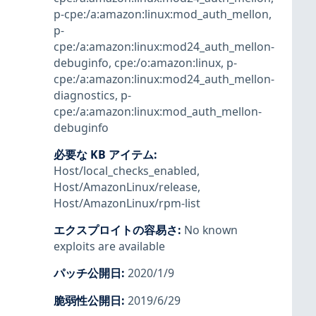
p-cpe:/a:amazon:linux:mod_auth_mellon
,
p-
cpe:/a:amazon:linux:mod24_auth_mellon-
debuginfo
,
cpe:/o:amazon:linux
,
p-
cpe:/a:amazon:linux:mod24_auth_mellon-
diagnostics
,
p-
cpe:/a:amazon:linux:mod_auth_mellon-
debuginfo
必要な KB アイテム
:
Host/local_checks_enabled
,
Host/AmazonLinux/release
,
Host/AmazonLinux/rpm-list
エクスプロイトの容易さ
:
No known
exploits are available
パッチ公開日
:
2020/1/9
脆弱性公開日
:
2019/6/29