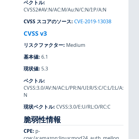
ベクトル
:
CVSS2#AV:N/AC:M/Au:N/C:N/I:P/A:N
CVSS スコアのソース
:
CVE-2019-13038
CVSS v3
リスクファクター
:
Medium
基本値
:
6.1
現状値
:
5.3
ベクトル
:
CVSS:3.0/AV:N/AC:L/PR:N/UI:R/S:C/C:L/I:L/A:
N
現状ベクトル
:
CVSS:3.0/E:U/RL:O/RC:C
脆弱性情報
CPE
:
p-
cpe:/a:amazon:linux:mod24_auth_mellon
,