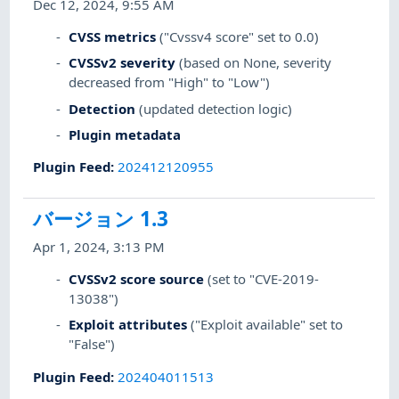
Dec 12, 2024, 9:55 AM
CVSS metrics
("Cvssv4 score" set to 0.0)
CVSSv2 severity
(based on None, severity
decreased from "High" to "Low")
Detection
(updated detection logic)
Plugin metadata
Plugin Feed
:
202412120955
バージョン 1.3
Apr 1, 2024, 3:13 PM
CVSSv2 score source
(set to "CVE-2019-
13038")
Exploit attributes
("Exploit available" set to
"False")
Plugin Feed
:
202404011513