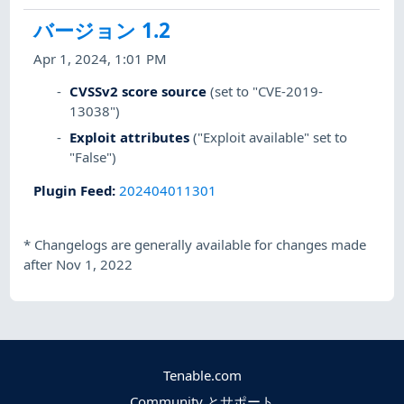
バージョン 1.2
Apr 1, 2024, 1:01 PM
CVSSv2 score source
(set to "CVE-2019-
13038")
Exploit attributes
("Exploit available" set to
"False")
Plugin Feed
:
202404011301
*
Changelogs are generally available for changes made
after Nov 1, 2022
Tenable.com
Community とサポート