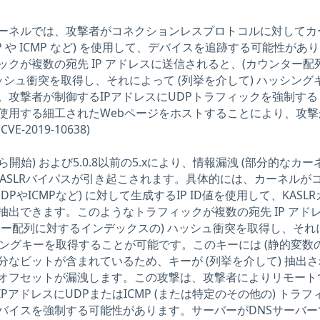
Linux カーネルでは、攻撃者がコネクションレスプロトコルに対して
(UDP や ICMP など) を使用して、デバイスを追跡する可能性があ
クが複数の宛先 IP アドレスに送信されると、(カウンター配
ッシュ衝突を取得し、それによって (列挙を介して) ハッシング
。攻撃者が制御するIPアドレスにUDPトラフィックを強制する
ICを使用する細工されたWebページをホストすることにより、攻
-2019-10638)
4.1から開始) および5.0.8以前の5.xにより、情報漏洩 (部分的なカ
KASLRバイパスが引き起こされます。具体的には、カーネルが
PやICMPなど) に対して生成するIP ID値を使用して、KASL
抽出できます。このようなトラフィックが複数の宛先 IP アド
ター配列に対するインデックスの) ハッシュ衝突を取得し、それ
ッシングキーを取得することが可能です。このキーには (静的変数の
なビットが含まれているため、キーが (列挙を介して) 抽出さ
オフセットが漏洩します。この攻撃は、攻撃者によりリモート
アドレスにUDPまたはICMP (または特定のその他の) トラフ
バイスを強制する可能性があります。サーバーがDNSサーバー