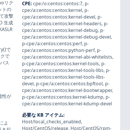
hoリク
CPE
:
cpe:/o:centos:centos:7
,
p-
ットの
cpe:/a:centos:centos:kernel
,
p-
して攻撃
cpe:/a:centos:centos:kernel-devel
,
p-
D 生成
cpe:/a:centos:centos:kernel-headers
,
p-
SLR
cpe:/a:centos:centos:kernel-debug
,
p-
cpe:/a:centos:centos:kernel-debug-devel
,
p-cpe:/a:centos:centos:perf
,
p-
ry()で
cpe:/a:centos:centos:python-perf
,
p-
ックで
cpe:/a:centos:centos:kernel-abi-whitelists
,
イパス
p-cpe:/a:centos:centos:kernel-tools
,
p-
cpe:/a:centos:centos:kernel-tools-libs
,
p-
cpe:/a:centos:centos:kernel-tools-libs-
devel
,
p-cpe:/a:centos:centos:bpftool
,
p-
cpe:/a:centos:centos:kernel-bootwrapper
,
能性が
p-cpe:/a:centos:centos:kernel-kdump
,
p-
cpe:/a:centos:centos:kernel-kdump-devel
必要な KB アイテム
:
Host/local_checks_enabled
,
pによ
Host/CentOS/release
,
Host/CentOS/rpm-
引き起