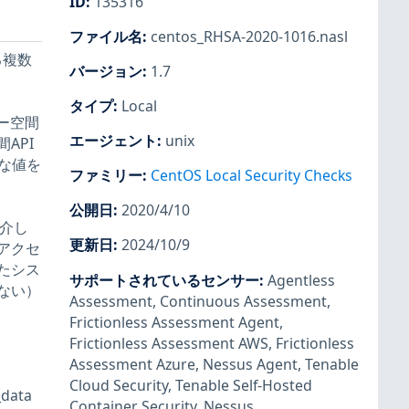
ID
:
135316
ファイル名
:
centos_RHSA-2020-1016.nasl
る複数
バージョン
:
1.7
タイプ
:
Local
ーザー空間
エージェント
:
unix
API
きな値を
ファミリー
:
CentOS Local Security Checks
公開日
:
2020/4/10
を介し
更新日
:
2024/10/9
アクセ
たシス
サポートされているセンサー
:
Agentless
ない）
Assessment
,
Continuous Assessment
,
Frictionless Assessment Agent
,
Frictionless Assessment AWS
,
Frictionless
Assessment Azure
,
Nessus Agent
,
Tenable
Cloud Security
,
Tenable Self-Hosted
data
Container Security
,
Nessus