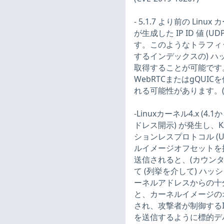
- 5.1.7 より前の 
が生成した IP ID 値 
す。このようなトラフィッ
するインデックスの) ハ
取得することが可能です
WebRTCまたはgQU
れる可能性があります。(CVE
-Linuxカーネル4.x (
ドレス開示) が発生し、
ションレスプロトコル (UD
ルイメージオフセットを
送信されると、(カウン
て (列挙を介して) ハ
ーネルアドレスからの十分
と、カーネルイメージの
され、攻撃者が制御するIP
を送信するように標的デ