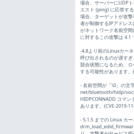
場合、サーバーにUDPト
エスト (ping) に
場合、ターゲットが攻撃者
者が制御するIPアドレスに
がネットワーク名前空間
に対するこの攻撃は 4.1 で
-4.8より前のLinuxカーネルでは、
呼び出されるのが遅すぎ、/pr
競合状態になるため、ローカ
する可能性があります。(CVE
- 名前空間が「\0」の文字
net/bluetooth/hidp
HIDPCONNADD 
あります。(CVE-2019-118
- 5.1.5 までの Linux カー
drm_load_edid_f
り、攻撃者がサービス拒否