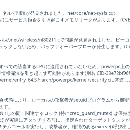
 カーネルで問題が発見されました。net/core/net-sysfs.cの
kobjects()にサービス拒否を引き起こすメモリリークがあります。(CVE
ーネルのnet/wireless/nl80211.cで問題が発見されました。ビ
ェックしないため、バッファオーバーフローが発生します。(CV
和策がすべての該当するCPUに適用されていないため、powerpc上の5.
情報漏洩を引き起こす可能性があります(別名 CID-39e72bf96f
rnel/entry_64.Sとarch/powerpc/kernel/security.cに関
pen()の競合状態により、ローカルの攻撃者がsetuidプログラムから機
ます。
s()呼び出しの間、関連するロック (特にcred_guard_mutex) は保
_alloc()が実際にアタッチする前に、指定されたターゲットタスクが
e()システムコールを実行し、攻撃者が、権限のあるexecve()呼び出