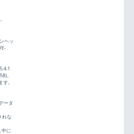
-
ーコンヘッ
E-
4.1
58)。
連します。
密データ
持されな
し中に