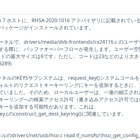
nux 7 ホストに、RHSA-2020:1016 アドバイザリに記載されてい
パッケージがインストールされています。
 カーネルで、drivers/media/dvb-frontends/cx24116.c のユ
する際に、バッファオーバーフローが発生します。ユーザー空間
マンドの最大サイズは6です。ただし、コードは23などのより大
289)
xカーネルのKEYSサブシステムは、request_key()システムコール
ォルトのリクエストキーキーリングにキーを追加するときに、
ていました。そのため、ローカルユーザーは、一連の細工され
キーリングへの検索アクセス許可（書き込みアクセス許可では
キーを追加する可能性があります。これは、
t_key.cのconstruct_get_dest_keyring()に関連しています。
drivers/net/usb/hso.c read if_num内のhso_get_config_