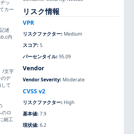
ンデッ
てカー
リスク情報
）
VPR
の記述
リスクファクター
:
Medium
b.c内
スコア
:
5
パーセンタイル
:
95.09
Vendor
、/文字
ーのデ
Vendor Severity
:
Moderate
似して
CVSS v2
リスクファクター
:
High
の
アへのロ
基本値
:
7.9
に細工
現状値
:
6.2