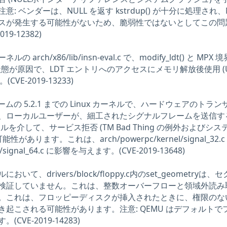
 ベンダーは、NULL を返す kstrdup() が十分に処理され、N
スが発生する可能性がないため、脆弱性ではないとしてこの問
9-12382)
ーネルの arch/x86/lib/insn-eval.c で、modify_ldt() と MPX
状態が原因で、LDT エントリへのアクセスにメモリ解放後使用 (U
(CVE-2019-13233)
フォームの 5.2.1 までの Linux カーネルで、ハードウェアのトラ
、ローカルユーザーが、細工されたシグナルフレームを送信す
ムコールを介して、サービス拒否 (TM Bad Thing の例外およびシ
あります。これは、arch/powerpc/kernel/signal_32.c
el/signal_64.c に影響を与えます。(CVE-2019-13648)
ルにおいて、drivers/block/floppy.c内のset_geometryは、
検証していません。これは、整数オーバーフローと領域外読み
。これは、フロッピーディスクが挿入されたときに、権限のな
起こされる可能性があります。注意: QEMU はデフォルトで
VE-2019-14283)