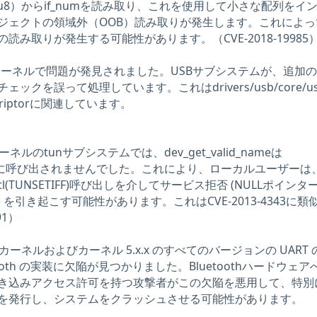
u8）からif_numを読み取り、これを使用して小さな配列をイ
ジェクトの領域外（OOB）読み取りが発生します。これによっ
み取りが発生する可能性があります。（CVE-2018-19985
Linux カーネルで問題が発見されました。USBサブシステムが、追加
クを誤って処理しています。これはdrivers/usb/core/us
descriptorに関連しています。
xカーネルのtunサブシステムでは、dev_get_valid_nameは
eviceの前に呼び出されませんでした。これにより、ローカルユーザーは
tl(TUNSETIFF)呼び出しを介してサービス拒否 (NULLポインタ
を引き起こす可能性があります。これはCVE-2013-4343に類
91）
x.x のカーネルおよびカーネル 5.x.x のすべてのバージョンの UART 
uetooth の実装に欠陥が見つかりました。Bluetoothハードウェ
き込みアクセス許可を持つ攻撃者がこの欠陥を悪用して、特別
出しを発行し、システムをクラッシュさせる可能性があります。