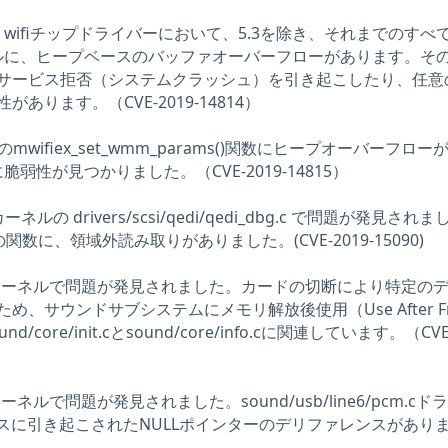
vell wifiチップドライバーにおいて、5.3を除き、それまでのすべ
ーネルに、ヒープベースのバッファオーバーフローがあります。そ
サービス拒否（システムクラッシュ）を引き起こしたり、任意
あります。（CVE-2019-14814）
イバーのmwifiex_set_wmm_params()関数にヒープオーバーフロー
脆弱性が見つかりました。（CVE-2019-14815）
x カーネルの drivers/scsi/qedi/qedi_dbg.c で問題が発見され
ーの関数に、領域外読み取りがありました。(CVE-2019-15090)
Linux カーネルで問題が発見されました。カードの切断により特定の
、サウンドサブシステムにメモリ解放後使用（Use After Fr
core/init.cとsound/core/info.cに関連しています。（CVE
ux カーネルで問題が発見されました。sound/usb/line6/pcm.cド
イスに引き起こされたNULLポインターのデリファレンスがあり