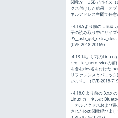
関数が、USBデバイス（
クス付けした結果、オブ
ネルアドレス空間で任意の読
- 4.19.9より前の 
子の読み取り中にサイズチェッ
の__usb_get_extra_
(CVE-2018-20169)
-4.13.14より前のLinu
register_netd
を含むdev名を付けたioc
リファレンスとパニック) 
います。（CVE-2018-71
- 4.18.0 より前の 3.
Linux カーネルの Bl
ーカルアクセスおよび書
されたioctl関数呼び
(CVE-2019-10207)