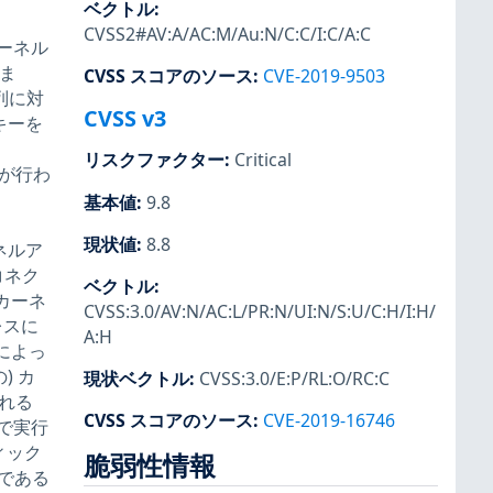
ベクトル
:
CVSS2#AV:A/AC:M/Au:N/C:C/I:C/A:C
カーネル
りま
CVSS スコアのソース
:
CVE-2019-9503
列に対
CVSS v3
キーを
リスクファクター
:
Critical
撃が行わ
基本値
:
9.8
現状値
:
8.8
ーネルア
コネク
ベクトル
:
Rカーネ
CVSS:3.0/AV:N/AC:L/PR:N/UI:N/S:U/C:H/I:H/
レスに
A:H
によっ
) カ
現状ベクトル
:
CVSS:3.0/E:P/RL:O/RC:C
れる
CVSS スコアのソース
:
CVE-2019-16746
で実行
ィック
脆弱性情報
である