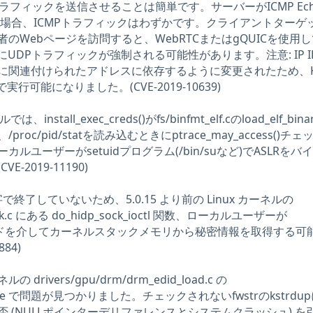
ラフィックを送信させることは簡単です。サーバーがICMP Ec
応答する場合、ICMPトラフィックはわずかです。クライアントターゲ
のWebページを訪問すると、WebRTCまたはgQUICを使用
UDPトラフィックが強制される可能性があります。注意: IP I
に関連付けられたアドレスに依存するように変更されたため、KA
実行可能になりました。(CVE-2019-10639)
install_exec_creds()がfs/binfmt_elf.cのload_elf_bina
oc/pid/statを読み込むときにptrace_may_access()チェ
ルユーザーがsetuidプログラム(/bin/suなど)でASLRをバ
-2019-11190)
で終了していないため、5.0.15 より前の Linux カーネルの
/sock.c にある do_hidp_sock_ioctl 関数、ローカルユーザーが
コマンドを介してカーネルスタックメモリから秘密情報を取得する可
84)
ネルの drivers/gpu/drm/drm_edid_load.c の
irmware で問題が見つかりました。チェックされないfwstrのkstrdu
 (NULLポインターデリファレンスとシステムクラッシュ) を