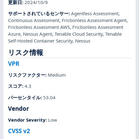
更新日
:
2024/10/9
サポートされているセンサー
:
Agentless Assessment
,
Continuous Assessment
,
Frictionless Assessment Agent
,
Frictionless Assessment AWS
,
Frictionless Assessment
Azure
,
Nessus Agent
,
Tenable Cloud Security
,
Tenable
Self-Hosted Container Security
,
Nessus
リスク情報
VPR
リスクファクター
:
Medium
スコア
:
4.3
パーセンタイル
:
53.04
Vendor
Vendor Severity
:
Low
CVSS v2