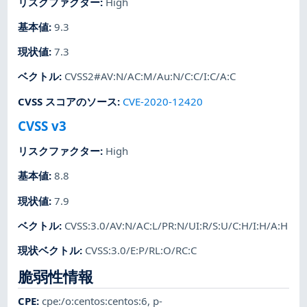
リスクファクター
:
High
基本値
:
9.3
現状値
:
7.3
ベクトル
:
CVSS2#AV:N/AC:M/Au:N/C:C/I:C/A:C
CVSS スコアのソース
:
CVE-2020-12420
CVSS v3
リスクファクター
:
High
基本値
:
8.8
現状値
:
7.9
ベクトル
:
CVSS:3.0/AV:N/AC:L/PR:N/UI:R/S:U/C:H/I:H/A:H
現状ベクトル
:
CVSS:3.0/E:P/RL:O/RC:C
脆弱性情報
CPE
:
cpe:/o:centos:centos:6
,
p-