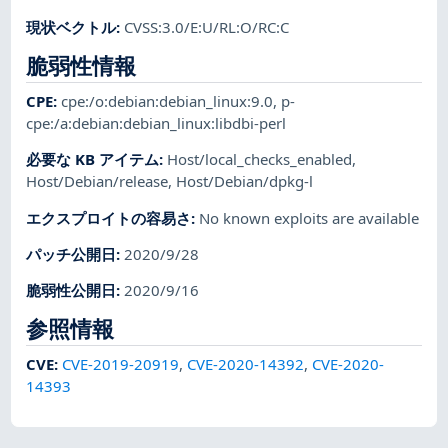
現状ベクトル
:
CVSS:3.0/E:U/RL:O/RC:C
脆弱性情報
CPE
:
cpe:/o:debian:debian_linux:9.0
,
p-
cpe:/a:debian:debian_linux:libdbi-perl
必要な KB アイテム
:
Host/local_checks_enabled
,
Host/Debian/release
,
Host/Debian/dpkg-l
エクスプロイトの容易さ
:
No known exploits are available
パッチ公開日
:
2020/9/28
脆弱性公開日
:
2020/9/16
参照情報
CVE
:
CVE-2019-20919
,
CVE-2020-14392
,
CVE-2020-
14393