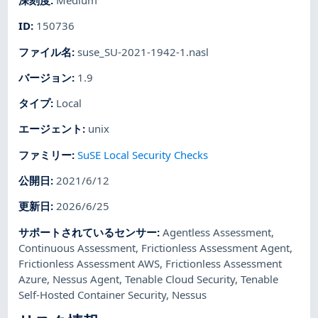
深刻度
:
Medium
ID
:
150736
ファイル名
:
suse_SU-2021-1942-1.nasl
バージョン
:
1.9
タイプ
:
Local
エージェント
:
unix
ファミリー
:
SuSE Local Security Checks
公開日
:
2021/6/12
更新日
:
2026/6/25
サポートされているセンサー
:
Agentless Assessment
,
Continuous Assessment
,
Frictionless Assessment Agent
,
Frictionless Assessment AWS
,
Frictionless Assessment
Azure
,
Nessus Agent
,
Tenable Cloud Security
,
Tenable
Self-Hosted Container Security
,
Nessus