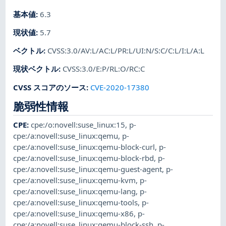
基本値
:
6.3
現状値
:
5.7
ベクトル
:
CVSS:3.0/AV:L/AC:L/PR:L/UI:N/S:C/C:L/I:L/A:L
現状ベクトル
:
CVSS:3.0/E:P/RL:O/RC:C
CVSS スコアのソース
:
CVE-2020-17380
脆弱性情報
CPE
:
cpe:/o:novell:suse_linux:15
,
p-
cpe:/a:novell:suse_linux:qemu
,
p-
cpe:/a:novell:suse_linux:qemu-block-curl
,
p-
cpe:/a:novell:suse_linux:qemu-block-rbd
,
p-
cpe:/a:novell:suse_linux:qemu-guest-agent
,
p-
cpe:/a:novell:suse_linux:qemu-kvm
,
p-
cpe:/a:novell:suse_linux:qemu-lang
,
p-
cpe:/a:novell:suse_linux:qemu-tools
,
p-
cpe:/a:novell:suse_linux:qemu-x86
,
p-
cpe:/a:novell:suse_linux:qemu-block-ssh
,
p-