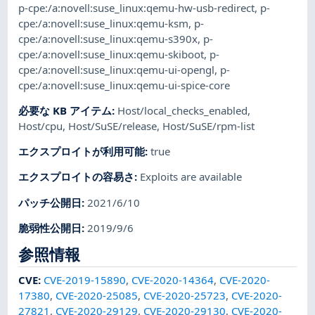
p-cpe:/a:novell:suse_linux:qemu-hw-usb-redirect
,
p-
cpe:/a:novell:suse_linux:qemu-ksm
,
p-
cpe:/a:novell:suse_linux:qemu-s390x
,
p-
cpe:/a:novell:suse_linux:qemu-skiboot
,
p-
cpe:/a:novell:suse_linux:qemu-ui-opengl
,
p-
cpe:/a:novell:suse_linux:qemu-ui-spice-core
必要な KB アイテム
:
Host/local_checks_enabled
,
Host/cpu
,
Host/SuSE/release
,
Host/SuSE/rpm-list
エクスプロイトが利用可能
:
true
エクスプロイトの容易さ
:
Exploits are available
パッチ公開日
:
2021/6/10
脆弱性公開日
:
2019/9/6
参照情報
CVE
:
CVE-2019-15890
,
CVE-2020-14364
,
CVE-2020-
17380
,
CVE-2020-25085
,
CVE-2020-25723
,
CVE-2020-
27821
,
CVE-2020-29129
,
CVE-2020-29130
,
CVE-2020-