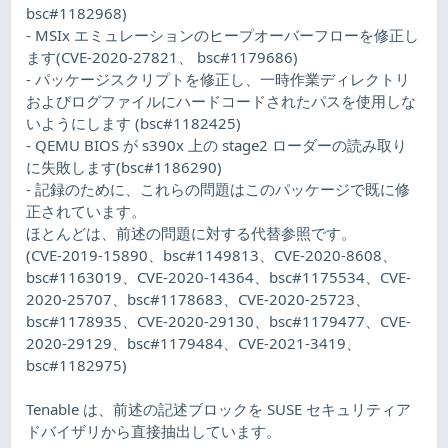
bsc#1182968)
- MSIx エミュレーションのヒープオーバーフローを修正し
ます(CVE-2020-27821、 bsc#1179686)
- パッケージスクリプトを修正し、一時作業ディレクトリ
およびログファイルにハードコードされたパスを使用しな
いようにします (bsc#1182425)
- QEMU BIOS が s390x 上の stage2 ローダーの読み取り
に失敗します(bsc#1186290)
- 記録のために、これらの問題はこのパッケージで既に修
正されています。
ほとんどは、前述の問題に対する代替参照です。
(CVE-2019-15890、bsc#1149813、CVE-2020-8608、
bsc#1163019、CVE-2020-14364、bsc#1175534、CVE-
2020-25707、bsc#1178683、CVE-2020-25723、
bsc#1178935、CVE-2020-29130、bsc#1179477、CVE-
2020-29129、bsc#1179484、CVE-2021-3419、
bsc#1182975)
Tenable は、前述の記述ブロックを SUSE セキュリティア
ドバイザリから直接抽出しています。