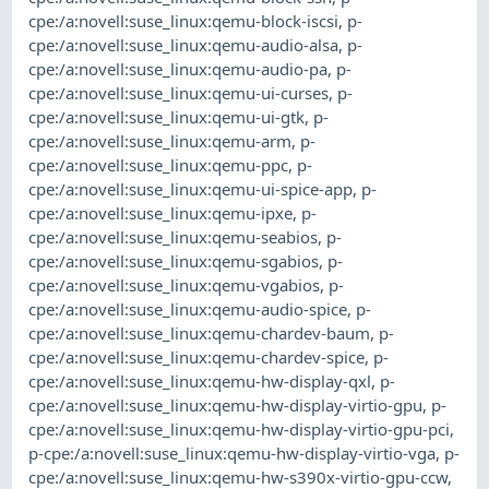
cpe:/a:novell:suse_linux:qemu-block-iscsi
,
p-
cpe:/a:novell:suse_linux:qemu-audio-alsa
,
p-
cpe:/a:novell:suse_linux:qemu-audio-pa
,
p-
cpe:/a:novell:suse_linux:qemu-ui-curses
,
p-
cpe:/a:novell:suse_linux:qemu-ui-gtk
,
p-
cpe:/a:novell:suse_linux:qemu-arm
,
p-
cpe:/a:novell:suse_linux:qemu-ppc
,
p-
cpe:/a:novell:suse_linux:qemu-ui-spice-app
,
p-
cpe:/a:novell:suse_linux:qemu-ipxe
,
p-
cpe:/a:novell:suse_linux:qemu-seabios
,
p-
cpe:/a:novell:suse_linux:qemu-sgabios
,
p-
cpe:/a:novell:suse_linux:qemu-vgabios
,
p-
cpe:/a:novell:suse_linux:qemu-audio-spice
,
p-
cpe:/a:novell:suse_linux:qemu-chardev-baum
,
p-
cpe:/a:novell:suse_linux:qemu-chardev-spice
,
p-
cpe:/a:novell:suse_linux:qemu-hw-display-qxl
,
p-
cpe:/a:novell:suse_linux:qemu-hw-display-virtio-gpu
,
p-
cpe:/a:novell:suse_linux:qemu-hw-display-virtio-gpu-pci
,
p-cpe:/a:novell:suse_linux:qemu-hw-display-virtio-vga
,
p-
cpe:/a:novell:suse_linux:qemu-hw-s390x-virtio-gpu-ccw
,