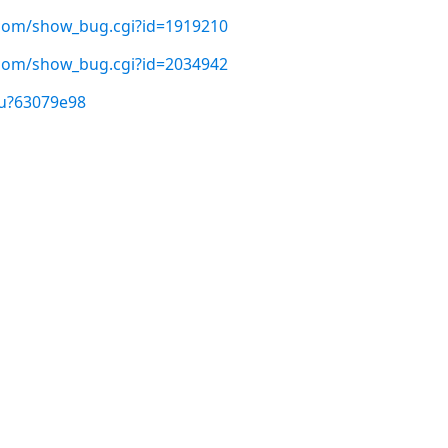
t.com/show_bug.cgi?id=1919210
t.com/show_bug.cgi?id=2034942
/u?63079e98