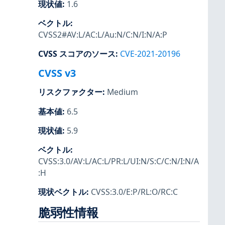
現状値
:
1.6
ベクトル
:
CVSS2#AV:L/AC:L/Au:N/C:N/I:N/A:P
CVSS スコアのソース
:
CVE-2021-20196
CVSS v3
リスクファクター
:
Medium
基本値
:
6.5
現状値
:
5.9
ベクトル
:
CVSS:3.0/AV:L/AC:L/PR:L/UI:N/S:C/C:N/I:N/A
:H
現状ベクトル
:
CVSS:3.0/E:P/RL:O/RC:C
脆弱性情報