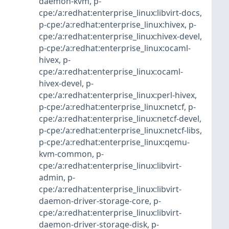
daemon-kvm
,
p-
cpe:/a:redhat:enterprise_linux:libvirt-docs
,
p-cpe:/a:redhat:enterprise_linux:hivex
,
p-
cpe:/a:redhat:enterprise_linux:hivex-devel
,
p-cpe:/a:redhat:enterprise_linux:ocaml-
hivex
,
p-
cpe:/a:redhat:enterprise_linux:ocaml-
hivex-devel
,
p-
cpe:/a:redhat:enterprise_linux:perl-hivex
,
p-cpe:/a:redhat:enterprise_linux:netcf
,
p-
cpe:/a:redhat:enterprise_linux:netcf-devel
,
p-cpe:/a:redhat:enterprise_linux:netcf-libs
,
p-cpe:/a:redhat:enterprise_linux:qemu-
kvm-common
,
p-
cpe:/a:redhat:enterprise_linux:libvirt-
admin
,
p-
cpe:/a:redhat:enterprise_linux:libvirt-
daemon-driver-storage-core
,
p-
cpe:/a:redhat:enterprise_linux:libvirt-
daemon-driver-storage-disk
,
p-