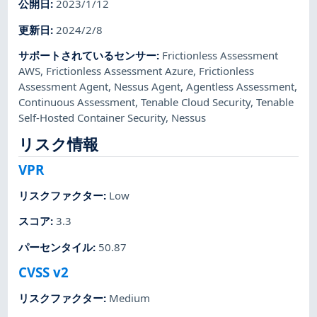
公開日
:
2023/1/12
更新日
:
2024/2/8
サポートされているセンサー
:
Frictionless Assessment
AWS
,
Frictionless Assessment Azure
,
Frictionless
Assessment Agent
,
Nessus Agent
,
Agentless Assessment
,
Continuous Assessment
,
Tenable Cloud Security
,
Tenable
Self-Hosted Container Security
,
Nessus
リスク情報
VPR
リスクファクター
:
Low
スコア
:
3.3
パーセンタイル
:
50.87
CVSS v2
リスクファクター
:
Medium