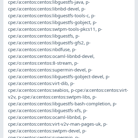
cpe:/a:centos:centos:libguestfs-java
,
p-
cpe:/a:centos:centos:libnbd-devel
,
p-
cpe:/a:centos:centos:libguestfs-tools-c
,
p-
cpe:/a:centos:centos:libguestfs-gobject
,
p-
cpe:/a:centos:centos:swtpm-tools-pkcs11
,
p-
cpe:/a:centos:centos:libguestfs
,
p-
cpe:/a:centos:centos:libguestfs-gfs2
,
p-
cpe:/a:centos:centos:nbdfuse
,
p-
cpe:/a:centos:centos:ocaml-libnbd-devel
,
cpe:/o:centos:centos:8-stream
,
p-
cpe:/a:centos:centos:supermin-devel
,
p-
cpe:/a:centos:centos:libguestfs-gobject-devel
,
p-
cpe:/a:centos:centos:virt-dib
,
p-
cpe:/a:centos:centos:seabios
,
p-cpe:/a:centos:centos:virt-
v2v
,
p-cpe:/a:centos:centos:swtpm-libs
,
p-
cpe:/a:centos:centos:libguestfs-bash-completion
,
p-
cpe:/a:centos:centos:libguestfs-xfs
,
p-
cpe:/a:centos:centos:ocaml-libnbd
,
p-
cpe:/a:centos:centos:virt-v2v-man-pages-uk
,
p-
cpe:/a:centos:centos:swtpm-devel
,
p-
cpe:/a:centos:centos:supermin
,
p-