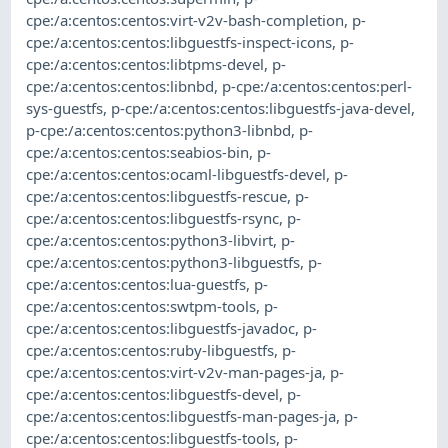
cpe:/a:centos:centos:virt-v2v-bash-completion
,
p-
cpe:/a:centos:centos:libguestfs-inspect-icons
,
p-
cpe:/a:centos:centos:libtpms-devel
,
p-
cpe:/a:centos:centos:libnbd
,
p-cpe:/a:centos:centos:perl-
sys-guestfs
,
p-cpe:/a:centos:centos:libguestfs-java-devel
,
p-cpe:/a:centos:centos:python3-libnbd
,
p-
cpe:/a:centos:centos:seabios-bin
,
p-
cpe:/a:centos:centos:ocaml-libguestfs-devel
,
p-
cpe:/a:centos:centos:libguestfs-rescue
,
p-
cpe:/a:centos:centos:libguestfs-rsync
,
p-
cpe:/a:centos:centos:python3-libvirt
,
p-
cpe:/a:centos:centos:python3-libguestfs
,
p-
cpe:/a:centos:centos:lua-guestfs
,
p-
cpe:/a:centos:centos:swtpm-tools
,
p-
cpe:/a:centos:centos:libguestfs-javadoc
,
p-
cpe:/a:centos:centos:ruby-libguestfs
,
p-
cpe:/a:centos:centos:virt-v2v-man-pages-ja
,
p-
cpe:/a:centos:centos:libguestfs-devel
,
p-
cpe:/a:centos:centos:libguestfs-man-pages-ja
,
p-
cpe:/a:centos:centos:libguestfs-tools
,
p-