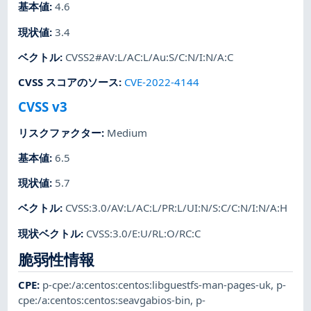
基本値
:
4.6
現状値
:
3.4
ベクトル
:
CVSS2#AV:L/AC:L/Au:S/C:N/I:N/A:C
CVSS スコアのソース
:
CVE-2022-4144
CVSS v3
リスクファクター
:
Medium
基本値
:
6.5
現状値
:
5.7
ベクトル
:
CVSS:3.0/AV:L/AC:L/PR:L/UI:N/S:C/C:N/I:N/A:H
現状ベクトル
:
CVSS:3.0/E:U/RL:O/RC:C
脆弱性情報
CPE
:
p-cpe:/a:centos:centos:libguestfs-man-pages-uk
,
p-
cpe:/a:centos:centos:seavgabios-bin
,
p-