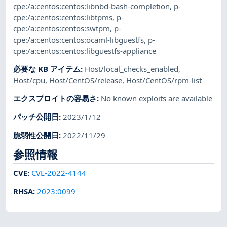
cpe:/a:centos:centos:libnbd-bash-completion
,
p-
cpe:/a:centos:centos:libtpms
,
p-
cpe:/a:centos:centos:swtpm
,
p-
cpe:/a:centos:centos:ocaml-libguestfs
,
p-
cpe:/a:centos:centos:libguestfs-appliance
必要な KB アイテム
:
Host/local_checks_enabled
,
Host/cpu
,
Host/CentOS/release
,
Host/CentOS/rpm-list
エクスプロイトの容易さ
:
No known exploits are available
パッチ公開日
:
2023/1/12
脆弱性公開日
:
2022/11/29
参照情報
CVE
:
CVE-2022-4144
RHSA
:
2023:0099