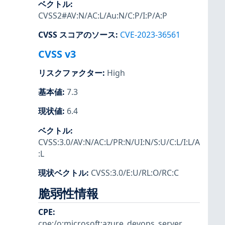
ベクトル
:
CVSS2#AV:N/AC:L/Au:N/C:P/I:P/A:P
CVSS スコアのソース
:
CVE-2023-36561
CVSS v3
リスクファクター
:
High
基本値
:
7.3
現状値
:
6.4
ベクトル
:
CVSS:3.0/AV:N/AC:L/PR:N/UI:N/S:U/C:L/I:L/A
:L
現状ベクトル
:
CVSS:3.0/E:U/RL:O/RC:C
脆弱性情報
CPE
:
cpe:/o:microsoft:azure_devops_server
,