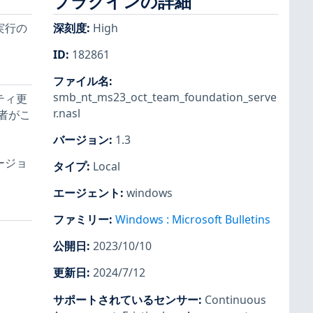
プラグインの詳細
ド実行の
深刻度
:
High
ID
:
182861
ファイル名
:
smb_nt_ms23_oct_team_foundation_serve
リティ更
r.nasl
者がこ
バージョン
:
1.3
ージョ
タイプ
:
Local
エージェント
:
windows
ファミリー
:
Windows : Microsoft Bulletins
公開日
:
2023/10/10
更新日
:
2024/7/12
サポートされているセンサー
:
Continuous