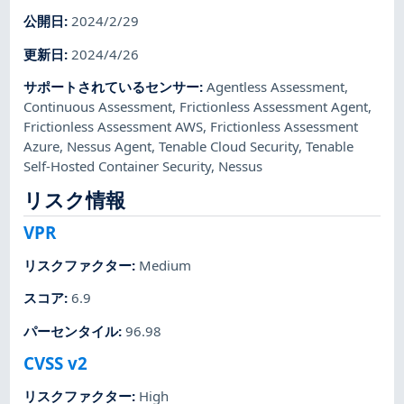
公開日
:
2024/2/29
更新日
:
2024/4/26
サポートされているセンサー
:
Agentless Assessment
,
Continuous Assessment
,
Frictionless Assessment Agent
,
Frictionless Assessment AWS
,
Frictionless Assessment
Azure
,
Nessus Agent
,
Tenable Cloud Security
,
Tenable
Self-Hosted Container Security
,
Nessus
リスク情報
VPR
リスクファクター
:
Medium
スコア
:
6.9
パーセンタイル
:
96.98
CVSS v2
リスクファクター
:
High