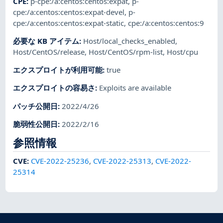
CPE
:
p-cpe:/a:centos:centos:expat
,
p-
cpe:/a:centos:centos:expat-devel
,
p-
cpe:/a:centos:centos:expat-static
,
cpe:/a:centos:centos:9
必要な KB アイテム
:
Host/local_checks_enabled
,
Host/CentOS/release
,
Host/CentOS/rpm-list
,
Host/cpu
エクスプロイトが利用可能
:
true
エクスプロイトの容易さ
:
Exploits are available
パッチ公開日
:
2022/4/26
脆弱性公開日
:
2022/2/16
参照情報
CVE
:
CVE-2022-25236
,
CVE-2022-25313
,
CVE-2022-
25314