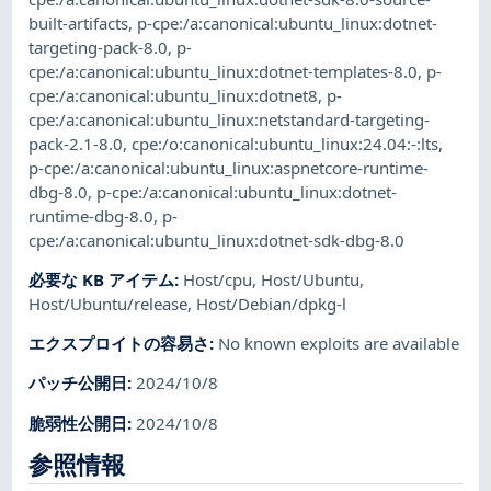
built-artifacts
,
p-cpe:/a:canonical:ubuntu_linux:dotnet-
targeting-pack-8.0
,
p-
cpe:/a:canonical:ubuntu_linux:dotnet-templates-8.0
,
p-
cpe:/a:canonical:ubuntu_linux:dotnet8
,
p-
cpe:/a:canonical:ubuntu_linux:netstandard-targeting-
pack-2.1-8.0
,
cpe:/o:canonical:ubuntu_linux:24.04:-:lts
,
p-cpe:/a:canonical:ubuntu_linux:aspnetcore-runtime-
dbg-8.0
,
p-cpe:/a:canonical:ubuntu_linux:dotnet-
runtime-dbg-8.0
,
p-
cpe:/a:canonical:ubuntu_linux:dotnet-sdk-dbg-8.0
必要な KB アイテム
:
Host/cpu
,
Host/Ubuntu
,
Host/Ubuntu/release
,
Host/Debian/dpkg-l
エクスプロイトの容易さ
:
No known exploits are available
パッチ公開日
:
2024/10/8
脆弱性公開日
:
2024/10/8
参照情報