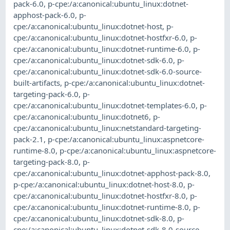
pack-6.0
,
p-cpe:/a:canonical:ubuntu_linux:dotnet-
apphost-pack-6.0
,
p-
cpe:/a:canonical:ubuntu_linux:dotnet-host
,
p-
cpe:/a:canonical:ubuntu_linux:dotnet-hostfxr-6.0
,
p-
cpe:/a:canonical:ubuntu_linux:dotnet-runtime-6.0
,
p-
cpe:/a:canonical:ubuntu_linux:dotnet-sdk-6.0
,
p-
cpe:/a:canonical:ubuntu_linux:dotnet-sdk-6.0-source-
built-artifacts
,
p-cpe:/a:canonical:ubuntu_linux:dotnet-
targeting-pack-6.0
,
p-
cpe:/a:canonical:ubuntu_linux:dotnet-templates-6.0
,
p-
cpe:/a:canonical:ubuntu_linux:dotnet6
,
p-
cpe:/a:canonical:ubuntu_linux:netstandard-targeting-
pack-2.1
,
p-cpe:/a:canonical:ubuntu_linux:aspnetcore-
runtime-8.0
,
p-cpe:/a:canonical:ubuntu_linux:aspnetcore-
targeting-pack-8.0
,
p-
cpe:/a:canonical:ubuntu_linux:dotnet-apphost-pack-8.0
,
p-cpe:/a:canonical:ubuntu_linux:dotnet-host-8.0
,
p-
cpe:/a:canonical:ubuntu_linux:dotnet-hostfxr-8.0
,
p-
cpe:/a:canonical:ubuntu_linux:dotnet-runtime-8.0
,
p-
cpe:/a:canonical:ubuntu_linux:dotnet-sdk-8.0
,
p-
cpe:/a:canonical:ubuntu_linux:dotnet-sdk-8.0-source-