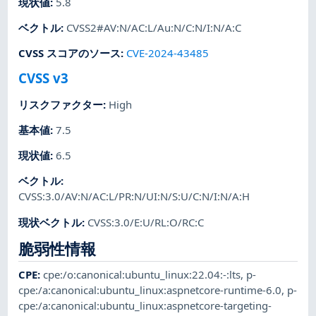
現状値
:
5.8
ベクトル
:
CVSS2#AV:N/AC:L/Au:N/C:N/I:N/A:C
CVSS スコアのソース
:
CVE-2024-43485
CVSS v3
リスクファクター
:
High
基本値
:
7.5
現状値
:
6.5
ベクトル
:
CVSS:3.0/AV:N/AC:L/PR:N/UI:N/S:U/C:N/I:N/A:H
現状ベクトル
:
CVSS:3.0/E:U/RL:O/RC:C
脆弱性情報
CPE
:
cpe:/o:canonical:ubuntu_linux:22.04:-:lts
,
p-
cpe:/a:canonical:ubuntu_linux:aspnetcore-runtime-6.0
,
p-
cpe:/a:canonical:ubuntu_linux:aspnetcore-targeting-