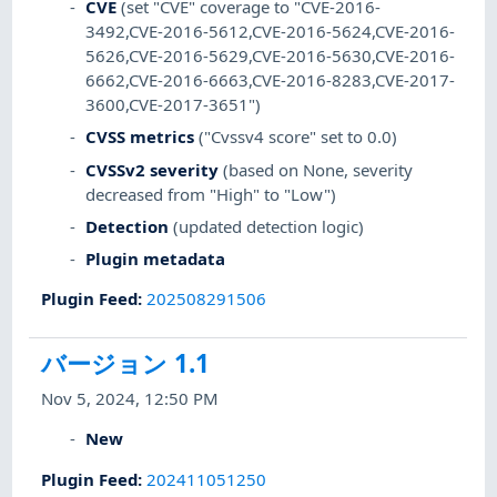
CVE
(set "CVE" coverage to "CVE-2016-
3492,CVE-2016-5612,CVE-2016-5624,CVE-2016-
5626,CVE-2016-5629,CVE-2016-5630,CVE-2016-
6662,CVE-2016-6663,CVE-2016-8283,CVE-2017-
3600,CVE-2017-3651")
CVSS metrics
("Cvssv4 score" set to 0.0)
CVSSv2 severity
(based on None, severity
decreased from "High" to "Low")
Detection
(updated detection logic)
Plugin metadata
Plugin Feed
:
202508291506
バージョン 1.1
Nov 5, 2024, 12:50 PM
New
Plugin Feed
:
202411051250