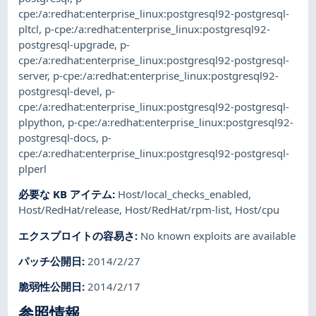
cpe:/a:redhat:enterprise_linux:postgresql92-postgresql-
pltcl
,
p-cpe:/a:redhat:enterprise_linux:postgresql92-
postgresql-upgrade
,
p-
cpe:/a:redhat:enterprise_linux:postgresql92-postgresql-
server
,
p-cpe:/a:redhat:enterprise_linux:postgresql92-
postgresql-devel
,
p-
cpe:/a:redhat:enterprise_linux:postgresql92-postgresql-
plpython
,
p-cpe:/a:redhat:enterprise_linux:postgresql92-
postgresql-docs
,
p-
cpe:/a:redhat:enterprise_linux:postgresql92-postgresql-
plperl
必要な KB アイテム
:
Host/local_checks_enabled
,
Host/RedHat/release
,
Host/RedHat/rpm-list
,
Host/cpu
エクスプロイトの容易さ
:
No known exploits are available
パッチ公開日
:
2014/2/27
脆弱性公開日
:
2014/2/17
参照情報