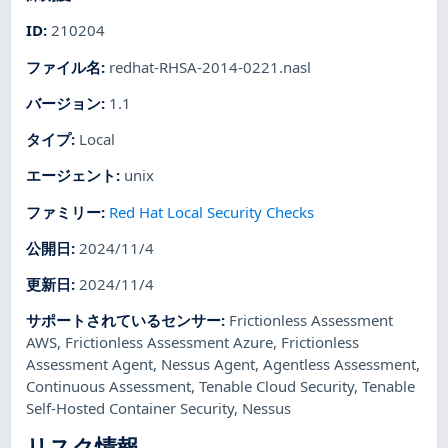
ID
:
210204
ファイル名
:
redhat-RHSA-2014-0221.nasl
バージョン
:
1.1
タイプ
:
Local
エージェント
:
unix
ファミリー
:
Red Hat Local Security Checks
公開日
:
2024/11/4
更新日
:
2024/11/4
サポートされているセンサー
:
Frictionless Assessment
AWS
,
Frictionless Assessment Azure
,
Frictionless
Assessment Agent
,
Nessus Agent
,
Agentless Assessment
,
Continuous Assessment
,
Tenable Cloud Security
,
Tenable
Self-Hosted Container Security
,
Nessus
リスク情報