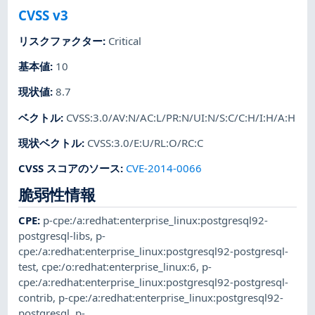
CVSS v3
リスクファクター
:
Critical
基本値
:
10
現状値
:
8.7
ベクトル
:
CVSS:3.0/AV:N/AC:L/PR:N/UI:N/S:C/C:H/I:H/A:H
現状ベクトル
:
CVSS:3.0/E:U/RL:O/RC:C
CVSS スコアのソース
:
CVE-2014-0066
脆弱性情報
CPE
:
p-cpe:/a:redhat:enterprise_linux:postgresql92-
postgresql-libs
,
p-
cpe:/a:redhat:enterprise_linux:postgresql92-postgresql-
test
,
cpe:/o:redhat:enterprise_linux:6
,
p-
cpe:/a:redhat:enterprise_linux:postgresql92-postgresql-
contrib
,
p-cpe:/a:redhat:enterprise_linux:postgresql92-
postgresql
,
p-