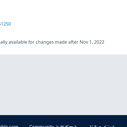
51250
lly available for changes made after Nov 1, 2022
able.com
Community とサポート
ドキュメント