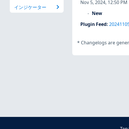
Nov 5, 2024, 12:50 PM
インジケーター
New
Plugin Feed
:
2024110
*
Changelogs are genera
Ten