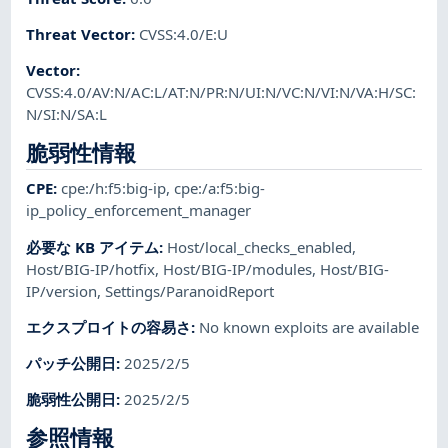
Threat Vector
:
CVSS:4.0/E:U
Vector
:
CVSS:4.0/AV:N/AC:L/AT:N/PR:N/UI:N/VC:N/VI:N/VA:H/SC:
N/SI:N/SA:L
脆弱性情報
CPE
:
cpe:/h:f5:big-ip
,
cpe:/a:f5:big-
ip_policy_enforcement_manager
必要な KB アイテム
:
Host/local_checks_enabled
,
Host/BIG-IP/hotfix
,
Host/BIG-IP/modules
,
Host/BIG-
IP/version
,
Settings/ParanoidReport
エクスプロイトの容易さ
:
No known exploits are available
パッチ公開日
:
2025/2/5
脆弱性公開日
:
2025/2/5
参照情報