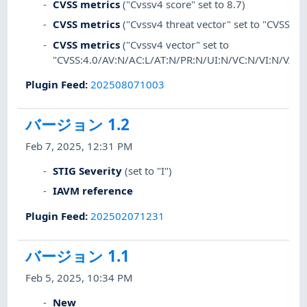
CVSS metrics
("Cvssv4 score" set to 8.7)
CVSS metrics
("Cvssv4 threat vector" set to "CVSS:4.
CVSS metrics
("Cvssv4 vector" set to
"CVSS:4.0/AV:N/AC:L/AT:N/PR:N/UI:N/VC:N/VI:N/VA:H/
Plugin Feed
:
202508071003
バージョン 1.2
Feb 7, 2025, 12:31 PM
STIG Severity
(set to "I")
IAVM reference
Plugin Feed
:
202502071231
バージョン 1.1
Feb 5, 2025, 10:34 PM
New