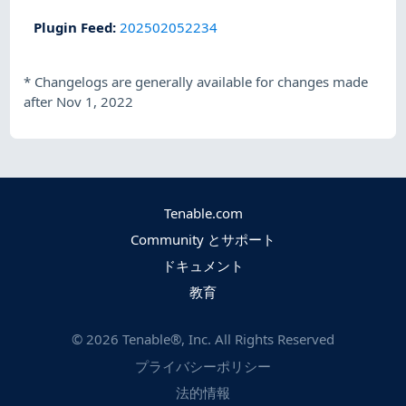
Plugin Feed
:
202502052234
*
Changelogs are generally available for changes made
after Nov 1, 2022
Tenable.com
Community とサポート
ドキュメント
教育
©
2026
Tenable®, Inc. All Rights Reserved
プライバシーポリシー
法的情報