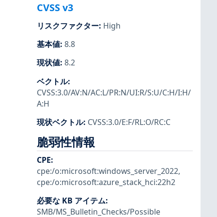
CVSS v3
リスクファクター
:
High
基本値
:
8.8
現状値
:
8.2
ベクトル
:
CVSS:3.0/AV:N/AC:L/PR:N/UI:R/S:U/C:H/I:H/
A:H
現状ベクトル
:
CVSS:3.0/E:F/RL:O/RC:C
脆弱性情報
CPE
:
cpe:/o:microsoft:windows_server_2022
,
cpe:/o:microsoft:azure_stack_hci:22h2
必要な KB アイテム
:
SMB/MS_Bulletin_Checks/Possible