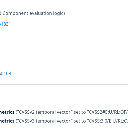
d Component evaluation logic)
31831
50108
etrics
("CVSSv2 temporal vector" set to "CVSS2#E:U/RL:OF/
etrics
("CVSSv3 temporal vector" set to "CVSS:3.0/E:U/RL:O