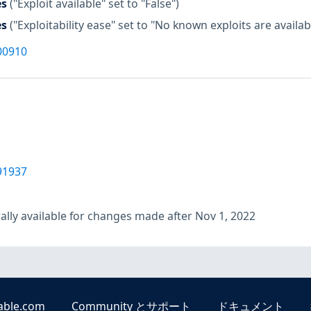
es
("Exploit available" set to "False")
es
("Exploitability ease" set to "No known exploits are availab
00910
91937
lly available for changes made after Nov 1, 2022
able.com
Community とサポート
ドキュメント