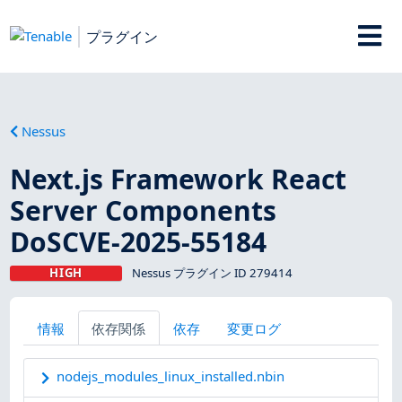
プラグイン
Nessus
Next.js Framework React
Server Components
DoSCVE-2025-55184
HIGH
Nessus プラグイン ID 279414
情報
依存関係
依存
変更ログ
nodejs_modules_linux_installed.nbin