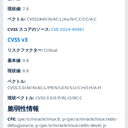
現状値
:
7.8
ベクトル
:
CVSS2#AV:N/AC:L/Au:N/C:C/I:C/A:C
CVSS スコアのソース
:
CVE-2024-46981
CVSS v3
リスクファクター
:
Critical
基本値
:
9.8
現状値
:
8.8
ベクトル
:
CVSS:3.0/AV:N/AC:L/PR:N/UI:N/S:U/C:H/I:H/A:H
現状ベクトル
:
CVSS:3.0/E:P/RL:O/RC:C
脆弱性情報
CPE
:
cpe:/o:miracle:linux:8
,
p-cpe:/a:miracle:linux:redis-
debugsource
,
p-cpe:/a:miracle:linux:redis-devel
,
p-