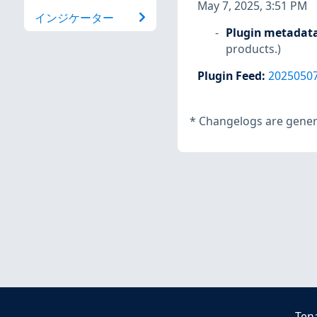
May 7, 2025, 3:51 PM
インジケーター
Plugin metadat
products.)
Plugin Feed
:
2025050
*
Changelogs are genera
Ten